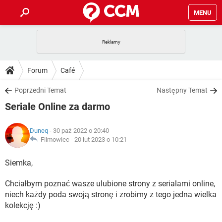
MENU
STRONA GŁÓWNA
YOUTUBE
TIKTOK
PORADY
Forum
Café
GRY
WHATSAPP
PlayStation
TIKTOK
DO POBRANIA
Poprzedni Temat
Następny Temat
SPOTIFY
NETFLIX
GRY
WHATSAPP
Seriale Online za darmo
INSTAGRAM
ANDROID
FACEBOOK
TIKTOK
FORUM
SPOTIFY
NETFLIX
WINDOWS 10
GRY
WHATSAPP
Duneq
- 30 paź 2022 o 20:40
INSTAGRAM
COVID-19
FACEBOOK
TIKTOK
ARTYKUŁY
Filmowiec -
20 lut 2023 o 10:21
IOS
NETFLIX
WINDOWS 10
GRY
WHATSAPP
INSTAGRAM
COVID-19
FACEBOOK
TIKTOK
Siemka,
SPOTIFY
NETFLIX
WINDOWS 10
GRY
WHATSAPP
Chciałbym poznać wasze ulubione strony z serialami online,
INSTAGRAM
FACEBOOK
SPOTIFY
NETFLIX
niech każdy poda swoją stronę i zrobimy z tego jedna wielka
WINDOWS 10
kolekcję :)
INSTAGRAM
FACEBOOK