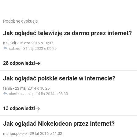
Podobne dyskusje
Jak oglądać telewizję za darmo przez internet?
KaliKeli
-
15 cze 2016 o 16:37
sabzio
-
31 sty 2023 o 09:29
28 odpowiedzi
Jak oglądać polskie seriale w internecie?
fania
-
22 maj 2014 o 10:25
ciastko z solą
-
14 lis 2014 o 08:33
13 odpowiedzi
Jak oglądać Nickelodeon przez Internet?
markuspololo
-
29 lut 2016 o 11:02