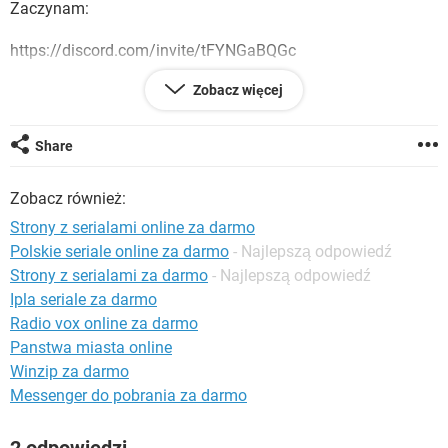
Zaczynam:
WINDOWS 10
https://discord.com/invite/tFYNGaBQGc
Zobacz więcej
Serwer Discord na którym można obejrzeć nowości Seriali,
maja je za darmo, bez reklam, scamu i w wysokich
jakościach.
Share
A ty gdzie oglądasz swoje seriale?
Zobacz również:
Strony z serialami online za darmo
Polskie seriale online za darmo
- Najlepszą odpowiedź
Strony z serialami za darmo
- Najlepszą odpowiedź
Ipla seriale za darmo
Radio vox online za darmo
Panstwa miasta online
Winzip za darmo
Messenger do pobrania za darmo