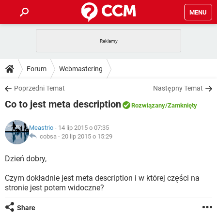
MENU
STRONA GŁÓWNA
YOUTUBE
TIKTOK
PORADY
Forum
Webmastering
GRY
WHATSAPP
PlayStation
TIKTOK
DO POBRANIA
Poprzedni Temat
Następny Temat
SPOTIFY
NETFLIX
GRY
WHATSAPP
Co to jest meta description
INSTAGRAM
ANDROID
FACEBOOK
TIKTOK
Rozwiązany
/Zamknięty
FORUM
SPOTIFY
NETFLIX
WINDOWS 10
GRY
WHATSAPP
Meastrio
- 14 lip 2015 o 07:35
INSTAGRAM
COVID-19
FACEBOOK
TIKTOK
ARTYKUŁY
cobsa -
20 lip 2015 o 15:29
IOS
NETFLIX
WINDOWS 10
GRY
WHATSAPP
INSTAGRAM
COVID-19
FACEBOOK
TIKTOK
Dzień dobry,
SPOTIFY
NETFLIX
WINDOWS 10
GRY
WHATSAPP
Czym dokładnie jest meta description i w której części na
INSTAGRAM
FACEBOOK
stronie jest potem widoczne?
SPOTIFY
NETFLIX
WINDOWS 10
INSTAGRAM
FACEBOOK
Share