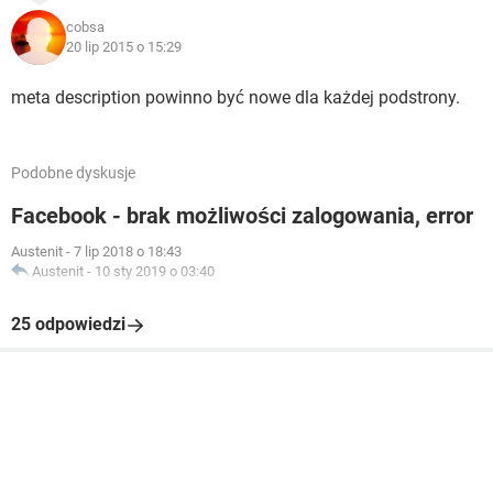
cobsa
20 lip 2015 o 15:29
meta description powinno być nowe dla każdej podstrony.
Podobne dyskusje
Facebook - brak możliwości zalogowania, error
Austenit
-
7 lip 2018 o 18:43
Austenit
-
10 sty 2019 o 03:40
25 odpowiedzi