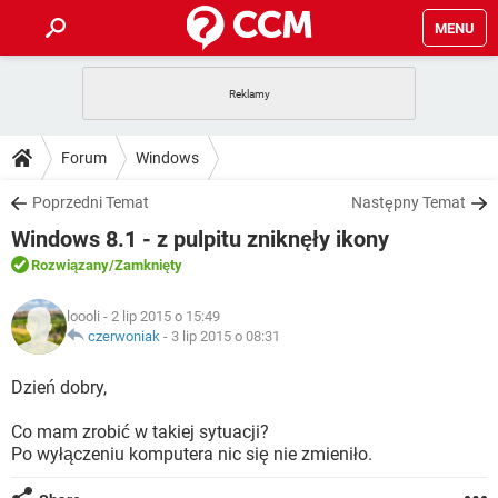
MENU
STRONA GŁÓWNA
YOUTUBE
TIKTOK
PORADY
Forum
Windows
GRY
WHATSAPP
PlayStation
TIKTOK
DO POBRANIA
Poprzedni Temat
Następny Temat
SPOTIFY
NETFLIX
GRY
WHATSAPP
Windows 8.1 - z pulpitu zniknęły ikony
INSTAGRAM
ANDROID
FACEBOOK
TIKTOK
FORUM
SPOTIFY
NETFLIX
Rozwiązany
/Zamknięty
WINDOWS 10
GRY
WHATSAPP
INSTAGRAM
COVID-19
FACEBOOK
TIKTOK
ARTYKUŁY
IOS
loooli
- 2 lip 2015 o 15:49
NETFLIX
WINDOWS 10
GRY
WHATSAPP
czerwoniak
-
3 lip 2015 o 08:31
INSTAGRAM
COVID-19
FACEBOOK
TIKTOK
SPOTIFY
NETFLIX
Dzień dobry,
WINDOWS 10
GRY
WHATSAPP
INSTAGRAM
FACEBOOK
Co mam zrobić w takiej sytuacji?
SPOTIFY
NETFLIX
WINDOWS 10
Po wyłączeniu komputera nic się nie zmieniło.
INSTAGRAM
FACEBOOK