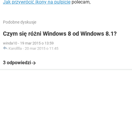
Jak przywrócić ikony na pulpicie
polecam,
Podobne dyskusje
Czym się różni Windows 8 od Windows 8.1?
winda10
-
19 mar 2015 o 13:59
Karolllla
-
20 mar 2015 o 11:45
3 odpowiedzi