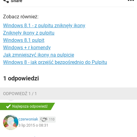
Share
WINDOWS 10
Zobacz również:
Windows 8.1 - z pulpitu zniknęły ikony
Zniknęły ikony z pulpitu
Windows 8.1 pulpit
Windows + r komendy
Jak zmniejszyć ikony na pulpicie
Windows 8 - jak przejść bezpośrednio do Pulpitu
1 odpowiedzi
ODPOWIEDŹ 1 / 1
Najlepsza odpowiedź
czerwoniak
110
3 lip 2015 o 08:31