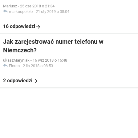
Mariusz
-
25 cze 2018 o 21:34
markuspololo
-
21 sty 2019 o 08:04
16 odpowiedzi
Jak zarejestrować numer telefonu w
Niemczech?
ukaszMaryniak
-
16 wrz 2018 o 16:48
Floreo
-
2 lis 2018 o 08:53
2 odpowiedzi