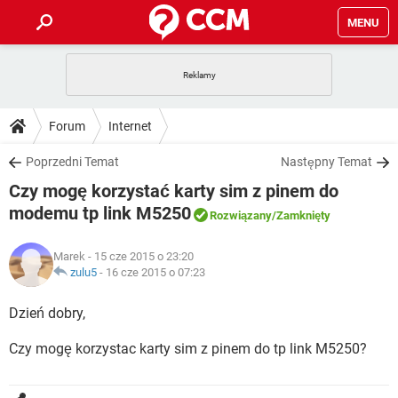
MENU
STRONA GŁÓWNA
YOUTUBE
TIKTOK
PORADY
Forum
Internet
GRY
WHATSAPP
PlayStation
TIKTOK
DO POBRANIA
Poprzedni Temat
Następny Temat
SPOTIFY
NETFLIX
GRY
WHATSAPP
Czy mogę korzystać karty sim z pinem do
INSTAGRAM
ANDROID
FACEBOOK
TIKTOK
FORUM
SPOTIFY
NETFLIX
modemu tp link M5250
Rozwiązany
/Zamknięty
WINDOWS 10
GRY
WHATSAPP
INSTAGRAM
COVID-19
FACEBOOK
TIKTOK
ARTYKUŁY
IOS
NETFLIX
Marek
- 15 cze 2015 o 23:20
WINDOWS 10
GRY
WHATSAPP
zulu5
-
16 cze 2015 o 07:23
INSTAGRAM
COVID-19
FACEBOOK
TIKTOK
SPOTIFY
NETFLIX
Dzień dobry,
WINDOWS 10
GRY
WHATSAPP
INSTAGRAM
FACEBOOK
SPOTIFY
NETFLIX
Czy mogę korzystac karty sim z pinem do tp link M5250?
WINDOWS 10
INSTAGRAM
FACEBOOK