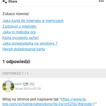
Share
WINDOWS 10
Zobacz również:
Jaka karta do internetu w niemczech
Zadzwoń z internetu
Jaka to melodia gra
Karta incognito safari
Jaka przeglądarka na windows 7
Heyah doladowanie karta
1 odpowiedzi
ODPOWIEDŹ 1 / 1
zulu5
152
16 cze 2015 o 07:23
Witaj na stronce jest napisane tak "
https://www.tp-
link.com/pl/home-networking/lte-3g/m5250/#qrcode
"