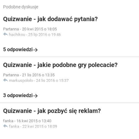
Podobne dyskusje
Quizwanie - jak dodawać pytania?
Partanna
-
20 kwi 2015 o 18:05
hachikou
-
25 lip 2016 o 19:46
5 odpowiedzi
Quizwanie - jakie podobne gry polecacie?
Partanna
-
21 lis 2016 o 13:35
markuspololo
-
24 lis 2016 o 15:37
3 odpowiedzi
Quizwanie - jak pozbyć się reklam?
fanka
-
16 kwi 2015 o 13:40
fanka
-
22 kwi 2015 o 18:09