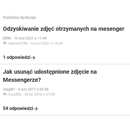
Podobne dyskusje
Odzyskiwanie zdjęć otrzymanych na mesenger
ElliW
-
13 wrz 2021 o 11:44
MaximCCM
-
14 wrz 2021 o 14:39
1 odpowiedzi
Jak usunąć udostępnione zdjęcie na
Messengerze?
megi81
-
6 wrz 2017 o 00:58
Karolllla
-
24 lis 2018 o 21:09
54 odpowiedzi