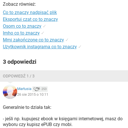
WINDOWS 10
Zobacz również:
Co to znaczy nadpisać plik
Eksportuj czat co to znaczy
Osom co to znaczy
✓
Imho co to znaczy
✓
Mmi zakończone co to znaczy
✓
Użytkownik instagrama co to znaczy
✓
3 odpowiedzi
ODPOWIEDŹ 1 / 3
Martusia
253
26 sie 2015 o 10:11
Generalnie to działa tak:
- jeśli np. kupujesz ebook w księgarni internetowej, masz do
wyboru czy kupisz ePUB czy mobi.