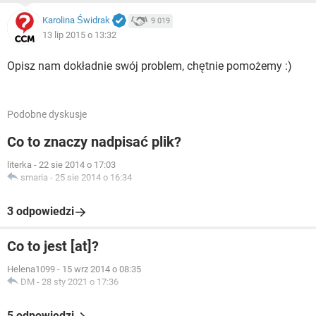
Karolina Świdrak
9 019
13 lip 2015 o 13:32
Opisz nam dokładnie swój problem, chętnie pomożemy :)
Podobne dyskusje
Co to znaczy nadpisać plik?
literka
-
22 sie 2014 o 17:03
smaria
-
25 sie 2014 o 16:34
3 odpowiedzi
Co to jest [at]?
Helena1099
-
15 wrz 2014 o 08:35
DM
-
28 sty 2021 o 17:36
5 odpowiedzi