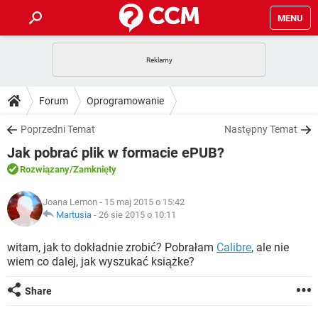
MENU
STRONA GŁÓWNA
YOUTUBE
TIKTOK
PORADY
Forum
Oprogramowanie
GRY
WHATSAPP
PlayStation
TIKTOK
DO POBRANIA
Poprzedni Temat
Następny Temat
SPOTIFY
NETFLIX
GRY
WHATSAPP
Jak pobrać plik w formacie ePUB?
INSTAGRAM
ANDROID
FACEBOOK
TIKTOK
FORUM
SPOTIFY
NETFLIX
Rozwiązany
/Zamknięty
WINDOWS 10
GRY
WHATSAPP
INSTAGRAM
COVID-19
FACEBOOK
TIKTOK
ARTYKUŁY
IOS
Joana Lemon
- 15 maj 2015 o 15:42
NETFLIX
WINDOWS 10
GRY
WHATSAPP
Martusia
-
26 sie 2015 o 10:11
INSTAGRAM
COVID-19
FACEBOOK
TIKTOK
SPOTIFY
NETFLIX
witam, jak to dokładnie zrobić? Pobrałam
Calibre
, ale nie
WINDOWS 10
GRY
WHATSAPP
wiem co dalej, jak wyszukać książke?
INSTAGRAM
FACEBOOK
SPOTIFY
NETFLIX
WINDOWS 10
Share
INSTAGRAM
FACEBOOK