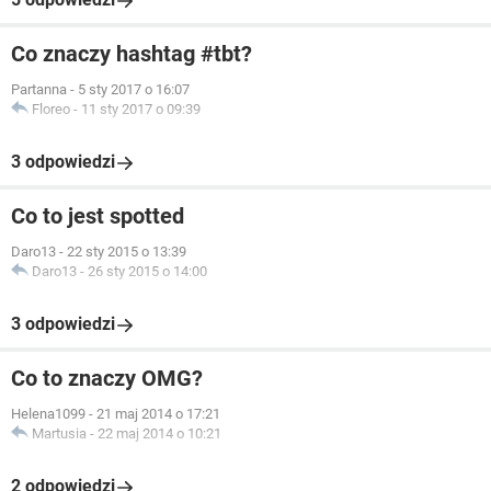
Co znaczy hashtag #tbt?
Partanna
-
5 sty 2017 o 16:07
Floreo
-
11 sty 2017 o 09:39
3 odpowiedzi
Co to jest spotted
Daro13
-
22 sty 2015 o 13:39
Daro13
-
26 sty 2015 o 14:00
3 odpowiedzi
Co to znaczy OMG?
Helena1099
-
21 maj 2014 o 17:21
Martusia
-
22 maj 2014 o 10:21
2 odpowiedzi