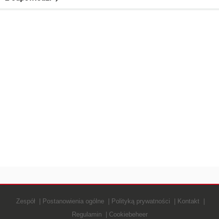
Zespół
Postanowienia ogólne
Polityką prywatności
Kontakt
Regulamin
Cookiebeheer