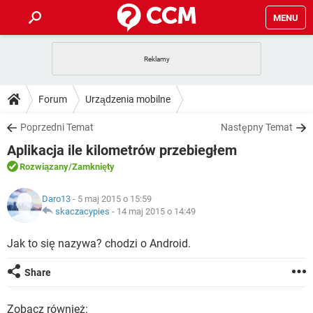
MENU
STRONA GŁÓWNA
YOUTUBE
TIKTOK
PORADY
Forum
Urządzenia mobilne
GRY
WHATSAPP
PlayStation
TIKTOK
DO POBRANIA
Poprzedni Temat
Następny Temat
SPOTIFY
NETFLIX
GRY
WHATSAPP
Aplikacja ile kilometrów przebiegłem
INSTAGRAM
ANDROID
FACEBOOK
TIKTOK
FORUM
SPOTIFY
NETFLIX
Rozwiązany
/Zamknięty
WINDOWS 10
GRY
WHATSAPP
INSTAGRAM
COVID-19
FACEBOOK
TIKTOK
ARTYKUŁY
IOS
Daro13
- 5 maj 2015 o 15:59
NETFLIX
WINDOWS 10
GRY
WHATSAPP
skaczacypies
-
14 maj 2015 o 14:49
INSTAGRAM
COVID-19
FACEBOOK
TIKTOK
SPOTIFY
NETFLIX
Jak to się nazywa? chodzi o Android.
WINDOWS 10
GRY
WHATSAPP
INSTAGRAM
FACEBOOK
SPOTIFY
NETFLIX
Share
WINDOWS 10
INSTAGRAM
FACEBOOK
Zobacz również: