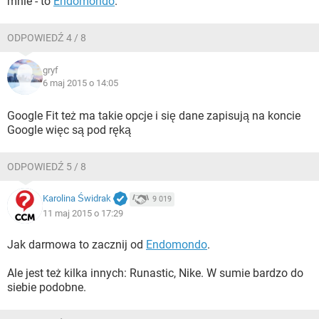
mnie - to
Endomondo
.
ODPOWIEDŹ 4 / 8
gryf
6 maj 2015 o 14:05
Google Fit też ma takie opcje i się dane zapisują na koncie
Google więc są pod ręką
ODPOWIEDŹ 5 / 8
Karolina Świdrak
9 019
11 maj 2015 o 17:29
Jak darmowa to zacznij od
Endomondo
.
Ale jest też kilka innych: Runastic, Nike. W sumie bardzo do
siebie podobne.