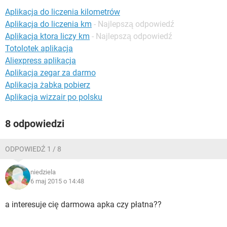
WINDOWS 10
Aplikacja do liczenia kilometrów
Aplikacja do liczenia km
- Najlepszą odpowiedź
Aplikacja ktora liczy km
- Najlepszą odpowiedź
Totolotek aplikacja
Aliexpress aplikacja
Aplikacja zegar za darmo
Aplikacja żabka pobierz
Aplikacja wizzair po polsku
8 odpowiedzi
ODPOWIEDŹ 1 / 8
niedziela
6 maj 2015 o 14:48
a interesuje cię darmowa apka czy płatna??