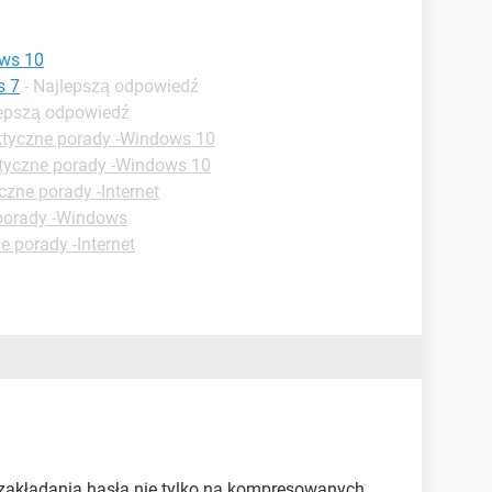
ows 10
s 7
- Najlepszą odpowiedź
lepszą odpowiedź
ktyczne porady -Windows 10
tyczne porady -Windows 10
czne porady -Internet
porady -Windows
e porady -Internet
 zakładania hasła nie tylko na kompresowanych