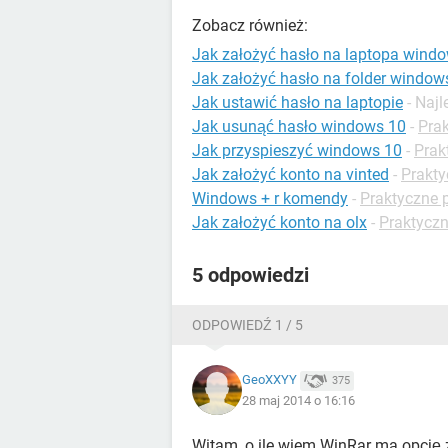
Zobacz również:
Jak założyć hasło na laptopa wind
Jak założyć hasło na folder window
Jak ustawić hasło na laptopie
- Naj
Jak usunąć hasło windows 10
-
Pra
Jak przyspieszyć windows 10
-
Prak
Jak założyć konto na vinted
-
Prakty
Windows + r komendy
-
Praktyczne 
Jak założyć konto na olx
-
Praktyczn
5 odpowiedzi
ODPOWIEDŹ 1 / 5
GeoXXYY
375
28 maj 2014 o 16:16
Witam, o ile wiem WinRar ma opcję