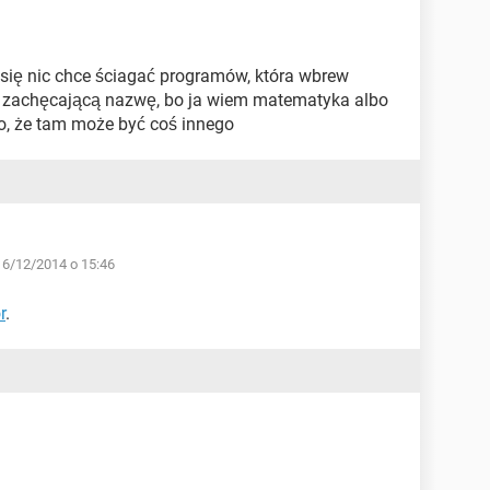
m się nic chce ściagać programów, która wbrew
o zachęcającą nazwę, bo ja wiem matematyka albo
 to, że tam może być coś innego
16/12/2014 o 15:46
r
.