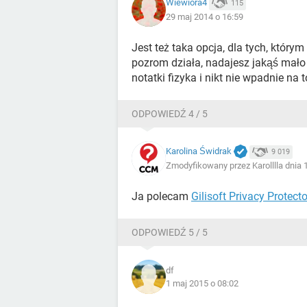
Wiewiora4
115
29 maj 2014 o 16:59
Jest też taka opcja, dla tych, który
pozrom działa, nadajesz jakąś mał
notatki fizyka i nikt nie wpadnie na
ODPOWIEDŹ 4 / 5
Karolina Świdrak
9 019
Zmodyfikowany przez Karolllla dnia 
Ja polecam
Gilisoft Privacy Protecto
ODPOWIEDŹ 5 / 5
df
1 maj 2015 o 08:02