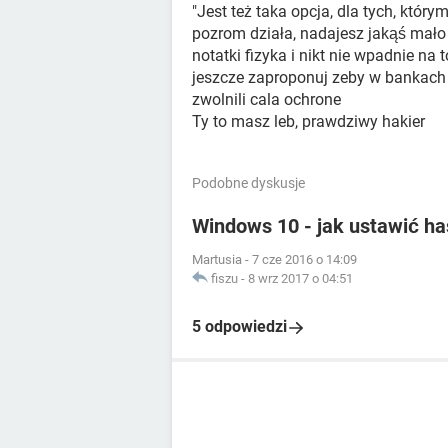
"Jest też taka opcja, dla tych, któr
pozrom działa, nadajesz jakąś mał
notatki fizyka i nikt nie wpadnie na
jeszcze zaproponuj zeby w bankach 
zwolnili cala ochrone
Ty to masz leb, prawdziwy hakier
Podobne dyskusje
Windows 10 - jak ustawić ha
Martusia
-
7 cze 2016 o 14:09
fiszu
-
8 wrz 2017 o 04:51
5 odpowiedzi