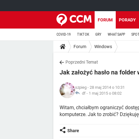
FORUM
PORADY
COVID-19
TIKTOK
GRY
WHATSAPP
SPO
Forum
Windows
Poprzedni Temat
Jak założyć hasło na folder
szpieg
- 28 maj 2014 o 10:31
df -
1 maj 2015 o 08:02
Witam, chciałbym ograniczyć dostę
komputerze. Jak to zrobić? Dziękuję
Share