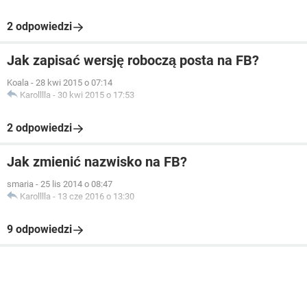
2 odpowiedzi
Jak zapisać wersję roboczą posta na FB?
Koala
-
28 kwi 2015 o 07:14
Karolllla
-
30 kwi 2015 o 17:53
2 odpowiedzi
Jak zmienić nazwisko na FB?
smaria
-
25 lis 2014 o 08:47
Karolllla
-
13 cze 2016 o 13:30
9 odpowiedzi