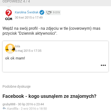
ODPOWIEDŹ 4 / 4
Karolina Świdrak
9 019
30 kwi 2015 o 17:49
Wejdź na swój profil - na zdjęciu w tle (coverowym) mas
przycisk "Dziennik aktywności".
lola
6 maj 2015 o 17:35
ok ok mam!
Podobne dyskusje
Facebook - kogo usunąłem ze znajomych?
gruby888
-
30 lip 2016 o 23:44
Karolllla
-
2 wrz 2016 o 18:50