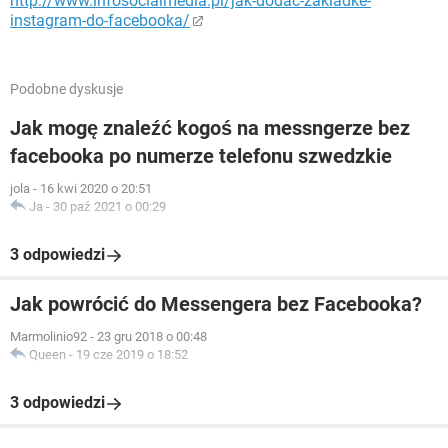
http://www.infosocialmedia.pl/jak-dodac-zakladke-
instagram-do-facebooka/
Podobne dyskusje
Jak mogę znaleźć kogoś na messngerze bez
facebooka po numerze telefonu szwedzkie
jola
-
16 kwi 2020 o 20:51
Ja
-
30 paź 2021 o 00:29
3 odpowiedzi
Jak powrócić do Messengera bez Facebooka?
Marmolinio92
-
23 gru 2018 o 00:48
Queen
-
19 cze 2019 o 18:52
3 odpowiedzi