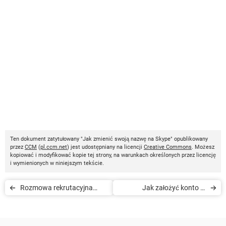
Ten dokument zatytułowany "Jak zmienić swoją nazwę na Skype" opublikowany
przez
CCM
(
pl.ccm.net
) jest udostępniany na licencji
Creative Commons
. Możesz
kopiować i modyfikować kopie tej strony, na warunkach określonych przez licencję
i wymienionych w niniejszym tekście.
Rozmowa rekrutacyjna
Jak założyć konto w
przez Skype
usłudze Skype