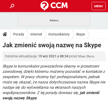
MENU
STRONA GŁÓWNA
YOUTUBE
TIKTOK
PORADY
Porady
Internet
Komunikatory
Skype
GRY
WHATSAPP
PlayStation
TIKTOK
DO POBRANIA
Jak zmienić swoją nazwę na Skype
SPOTIFY
NETFLIX
GRY
WHATSAPP
INSTAGRAM
ANDROID
FACEBOOK
TIKTOK
FORUM
Ostatnia aktualizacja:
19 wrz 2021 o 08:34
przez
Макс Вега
.
SPOTIFY
NETFLIX
WINDOWS 10
GRY
WHATSAPP
INSTAGRAM
COVID-19
FACEBOOK
TIKTOK
Skype to komunikator powszechnie obecny w przestrzeni
ARTYKUŁY
IOS
NETFLIX
zawodowej, dzięki któremu możemy pozostać w kontakcie z
WINDOWS 10
GRY
WHATSAPP
zespołem. W pracy chcemy być profesjonalistami, jednak
INSTAGRAM
COVID-19
FACEBOOK
TIKTOK
SPOTIFY
NETFLIX
może się okazać, że nasza dotychczasowa nazwa Skype nie
WINDOWS 10
GRY
WHATSAPP
nadaje się do wyświetlania na ekranach naszych
INSTAGRAM
FACEBOOK
współpracowników. Z tej porady dowiesz się,
jak zmienić
SPOTIFY
NETFLIX
WINDOWS 10
swoją nazwę Skype
.
INSTAGRAM
FACEBOOK