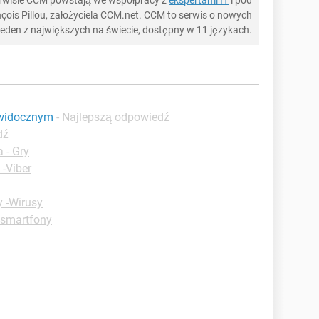
serwisie CCM powstają we współpracy z
ekspertami IT
i pod
ois Pillou, założyciela CCM.net. CCM to serwis o nowych
 jeden z największych na świecie, dostępny w 11 językach.
ewidocznym
- Najlepszą odpowiedź
dź
 - Gry
 -Viber
y -Wirusy
 smartfony