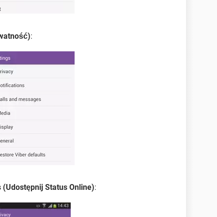
ywatność)
:
s (Udostępnij Status Online)
: