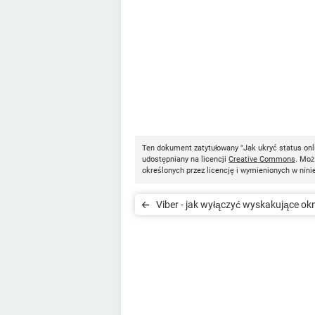
Ten dokument zatytułowany "Jak ukryć status onli
udostępniany na licencji
Creative Commons
. Moż
określonych przez licencję i wymienionych w nini
Viber - jak wyłączyć wyskakujące ok
nową wiadomością