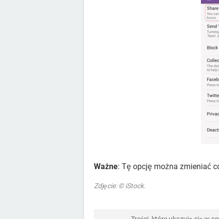
Ważne
: Tę opcję można zmieniać c
Zdjęcie: © iStock.