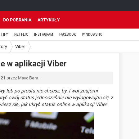
DO POBRANIA
ARTYKUŁY
OTIFY
NETFLIX
INSTAGRAM
FACEBOOK
WINDOWS 10
tory
Viber
e w aplikacji Viber
:21
przez
Макс Вега
.
owy lub po prostu nie chcesz, by Twoi znajomi
ukryć swój status jednocześnie nie wylogowując się z
esz się, jak ukryć status online w aplikacji Viber.