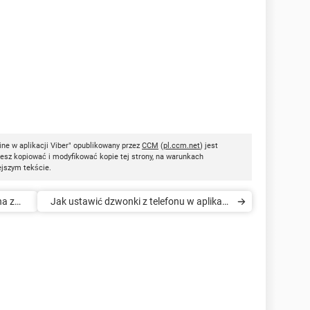
ne w aplikacji Viber" opublikowany przez
CCM
(
pl.ccm.net
) jest
esz kopiować i modyfikować kopie tej strony, na warunkach
ejszym tekście.
na z
Jak ustawić dzwonki z telefonu w aplikacji
Viber