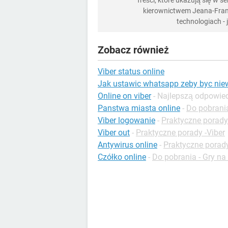
Treści, które ukazują się w 
kierownictwem Jeana-Franç
technologiach -
Zobacz również
Viber status online
Jak ustawic whatsapp zeby byc ni
Online on viber
- Najlepszą odpowie
Panstwa miasta online
-
Do pobrania
Viber logowanie
-
Praktyczne porady
Viber out
-
Praktyczne porady -Viber
Antywirus online
-
Praktyczne porad
Czółko online
-
Do pobrania - Gry na