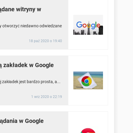
ądane witryny w
aby otworzyć niedawno odwiedzane
18 paź 2020 o 19:40
ą zakładek w Google
zakładek jest bardzo prosta, a...
1 wrz 2020 o 22:19
lądania w Google