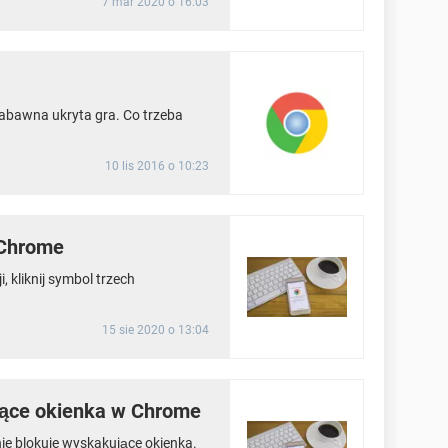
7 mar 2020 o 16:03
abawna ukryta gra. Co trzeba
10 lis 2016 o 10:23
 Chrome
 kliknij symbol trzech
15 sie 2020 o 13:04
ące okienka w Chrome
e blokuje wyskakujące okienka.