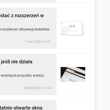
stać z rozszerzeń w
je możliwość aktywacji dodatków
7 mar 2020 o 16:21
jeśli nie działa
 wciśnięciu przycisku wstecz,
28 kwi 2020 o 14:22
tatnio otwarte okna