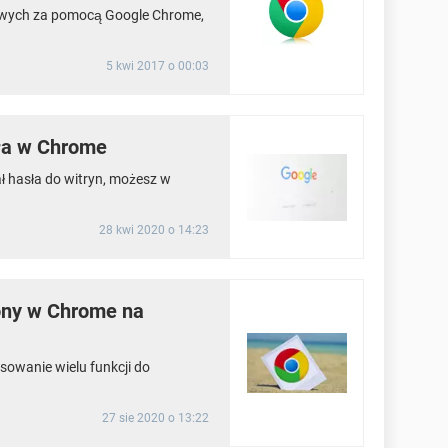
towych za pomocą Google Chrome,
5 kwi 2017 o 00:03
ła w Chrome
ł hasła do witryn, możesz w
28 kwi 2020 o 14:23
rony w Chrome na
owanie wielu funkcji do
27 sie 2020 o 13:22