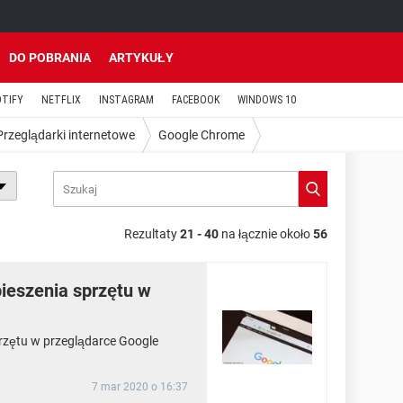
DO POBRANIA
ARTYKUŁY
OTIFY
NETFLIX
INSTAGRAM
FACEBOOK
WINDOWS 10
Przeglądarki internetowe
Google Chrome
Rezultaty
21 - 40
na łącznie około
56
ieszenia sprzętu w
rzętu w przeglądarce Google
7 mar 2020 o 16:37