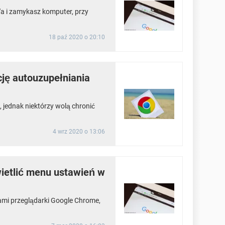
e'a i zamykasz komputer, przy
18 paź 2020 o 20:10
ję autouzupełniania
 jednak niektórzy wolą chronić
4 wrz 2020 o 13:06
ietlić menu ustawień w
mi przeglądarki Google Chrome,