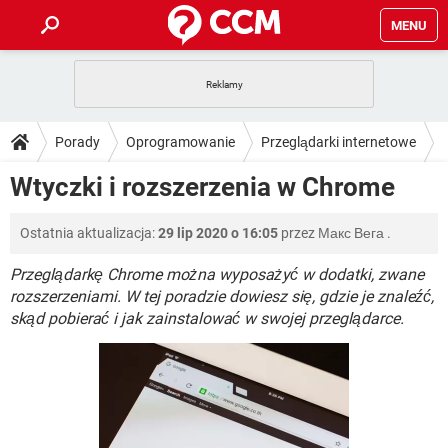
MENU
STRONA GŁÓWNA
YOUTUBE
TIKTOK
PORADY
Porady
Oprogramowanie
Przeglądarki internetowe
GRY
WHATSAPP
PlayStation
TIKTOK
DO POBRANIA
Wtyczki i rozszerzenia w Chrome
Google Chrome
SPOTIFY
NETFLIX
GRY
WHATSAPP
INSTAGRAM
ANDROID
FACEBOOK
TIKTOK
FORUM
Ostatnia aktualizacja:
29 lip 2020 o 16:05
przez
Макс Вега
.
SPOTIFY
NETFLIX
WINDOWS 10
GRY
WHATSAPP
INSTAGRAM
COVID-19
FACEBOOK
TIKTOK
Przeglądarkę Chrome można wyposażyć w dodatki, zwane
ARTYKUŁY
IOS
NETFLIX
rozszerzeniami. W tej poradzie dowiesz się, gdzie je znaleźć,
WINDOWS 10
GRY
WHATSAPP
skąd pobierać i jak zainstalować w swojej przeglądarce.
INSTAGRAM
COVID-19
FACEBOOK
TIKTOK
SPOTIFY
NETFLIX
WINDOWS 10
GRY
WHATSAPP
INSTAGRAM
FACEBOOK
SPOTIFY
NETFLIX
WINDOWS 10
INSTAGRAM
FACEBOOK