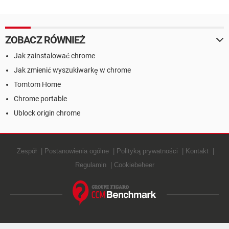
Chrome
pobranych plików w
Chrome
ZOBACZ RÓWNIEŻ
Jak zainstalować chrome
Jak zmienić wyszukiwarkę w chrome
Tomtom Home
Chrome portable
Ublock origin chrome
Zespół
Postanowienia ogólne
Polityką prywatności
Kontakt
Regulamin
Cookiebeheer