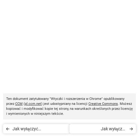
Ten dokument zatytułowany "Wtyczki i rozszerzenia w Chrome" opublikowany
przez
CCM
(
pl.ccm.net
) jest udostępniany na licencji
Creative Commons
. Możesz
kopiować i modyfikować kopie tej strony, na warunkach określonych przez licencję
i wymienionych w niniejszym tekście.
Jak wyłączyć
Jak wyłączyć
powiadomienia ze stron w
automatyczne otwieranie