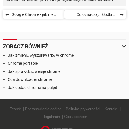
warunkach określonych przez licencję i wymienionych w niniejszym tekście.
Google Chrome - jak nie
Co oznaczają kłódki na
zezwolić stronom na
pasku adresu w Google
blokowanie kursora
Chrome
ZOBACZ RÓWNIEŻ
Jak zmienić wyszukiwarkę w chrome
Chrome portable
Jak sprawdzic wersje chrome
Cda downloader chrome
Jak dodac chrome na pulpit
Zespół
Postanowienia ogólne
Polityką prywatności
Kontakt
Regulamin
Cookiebeheer