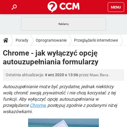
MENU
STRONA GŁÓWNA
YOUTUBE
TIKTOK
PORADY
Porady
Oprogramowanie
Przeglądarki internetowe
GRY
WHATSAPP
PlayStation
TIKTOK
DO POBRANIA
Chrome - jak wyłączyć opcję
Google Chrome
SPOTIFY
NETFLIX
GRY
WHATSAPP
autouzupełniania formularzy
INSTAGRAM
ANDROID
FACEBOOK
TIKTOK
FORUM
SPOTIFY
NETFLIX
WINDOWS 10
GRY
WHATSAPP
Ostatnia aktualizacja:
4 wrz 2020 o 13:06
przez
Макс Вега
.
INSTAGRAM
COVID-19
FACEBOOK
TIKTOK
ARTYKUŁY
IOS
NETFLIX
WINDOWS 10
GRY
WHATSAPP
Autouzupełnianie może być przydatne, jednak niektórzy
INSTAGRAM
COVID-19
FACEBOOK
TIKTOK
wolą chronić swoją prywatność i nie chcą korzystać z tej
SPOTIFY
NETFLIX
funkcji. Aby wyłączyć opcję autouzupełniania w
WINDOWS 10
GRY
WHATSAPP
przeglądarce
INSTAGRAM
Chrome
, postępuj zgodnie z podanymi niżej
FACEBOOK
SPOTIFY
NETFLIX
wskazówkami.
WINDOWS 10
INSTAGRAM
FACEBOOK