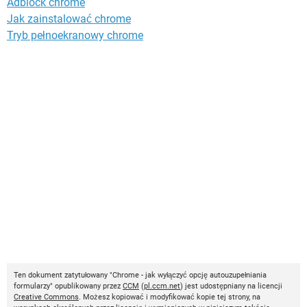
Adblock chrome
Jak zainstalować chrome
Tryb pełnoekranowy chrome
Ten dokument zatytułowany "Chrome - jak wyłączyć opcję autouzupełniania
formularzy" opublikowany przez
CCM
(
pl.ccm.net
) jest udostępniany na licencji
Creative Commons
. Możesz kopiować i modyfikować kopie tej strony, na