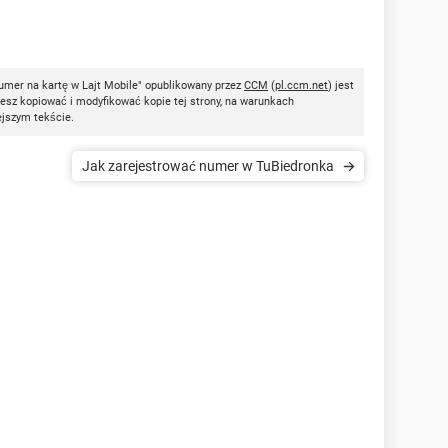
umer na kartę w Lajt Mobile" opublikowany przez
CCM
(
pl.ccm.net
) jest
esz kopiować i modyfikować kopie tej strony, na warunkach
ejszym tekście.
Jak zarejestrować numer w TuBiedronka