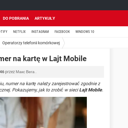
DO POBRANIA
ARTYKUŁY
OTIFY
NETFLIX
INSTAGRAM
FACEBOOK
WINDOWS 10
Operatorzy telefonii komórkowej
er na kartę w Lajt Mobile
:46
przez
Макс Вега
.
iu, numer na kartę należy zarejestrować zgodnie z
znej. Pokazujemy, jak to zrobić w sieci
Lajt Mobile
.