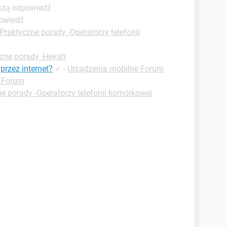
pszą odpowiedź
powiedź
Praktyczne porady -Operatorzy telefonii
zne porady -Heyah
przez internet?
✓
-
Urządzenia mobilne Forum
 Forum
e porady -Operatorzy telefonii komórkowej