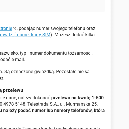
stronie
, podając numer swojego telefonu oraz
rawdzić numer karty SIM
). Możesz dodać kilka
 nazwisko, typ i numer dokumentu tożsamości,
odać e-mail.
. Są oznaczone gwiazdką. Pozostałe nie są
sz
.
ą przelewu
bie dane, należy dokonać
przelewu na kwotę 1-500
 4978 5148, Telestrada S.A., ul. Murmańska 25,
wu należy podać numer lub numery telefonów, która
 dodane do Twojego konta i podwojone w ramach