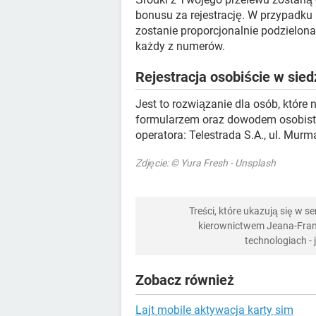
bonusu za rejestrację. W przypadku
zostanie proporcjonalnie podzielona
każdy z numerów.
Rejestracja osobiście w sied
Jest to rozwiązanie dla osób, które 
formularzem oraz dowodem osobistym
operatora: Telestrada S.A., ul. Mu
Zdjęcie: © Yura Fresh - Unsplash
Treści, które ukazują się w 
kierownictwem Jeana-Franç
technologiach -
Zobacz również
Lajt mobile aktywacja karty sim