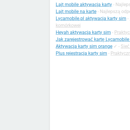
Lajt mobile aktywacja karty
- Najle
Lajt mobile na karte
- Najlepszą od
Lycamobile.pl aktywacja karty sim
-
komórkowej
Heyah aktywacja karty sim
-
Praktyc
Jak zarejestrować kartę Lycamobile 
Aktywacja karty sim orange
✓
-
Sieć
Plus rejestracja karty sim
-
Praktyczn