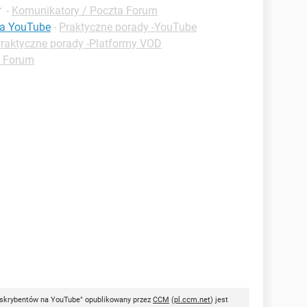
✓
-
Komunikatory / Poczta Forum
 na YouTube
-
Praktyczne porady -YouTube
raktyczne porady -Platformy VOD
t Forum
bskrybentów na YouTube" opublikowany przez
CCM
(
pl.ccm.net
) jest