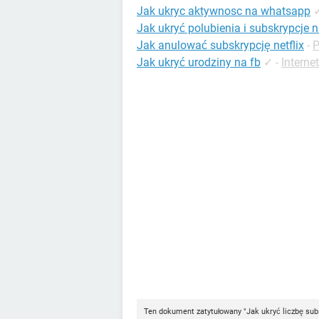
Jak ukryc aktywnosc na whatsapp
Jak ukryć polubienia i subskrypcje
Jak anulować subskrypcję netflix
-
P
Jak ukryć urodziny na fb
✓
-
Interne
Ten dokument zatytułowany "Jak ukryć liczbę su