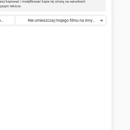
esz kopiować i modyfikować kopie tej strony, na warunkach
ejszym tekście.
a
Nie umieszczaj mojego filmu na innych
stronach