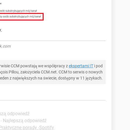
.
ck.com
serwisie CCM powstają we współpracy z
ekspertami IT
i pod
ois Pillou, założyciela CCM.net. CCM to serwis o nowych
 jeden z największych na świecie, dostępny w 11 językach.
pszą odpowiedź
- Najlepszą odpowiedź
Praktyczne porady -Spotify