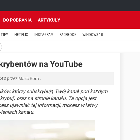
DO POBRANIA
ARTYKUŁY
OTIFY
NETFLIX
INSTAGRAM
FACEBOOK
WINDOWS 10
skrybentów na YouTube
:42
przez
Макс Вега
.
ików, którzy subskrybują Twój kanał pod każdym
ybuj) oraz na stronie kanału. Ta opcja jest
cesz ujawniać tej informacji, możesz w łatwy
ieniach kanału.