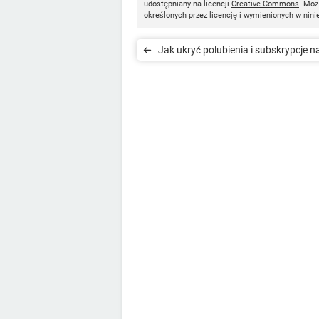
udostępniany na licencji
Creative Commons
. Moż
określonych przez licencję i wymienionych w nini
Jak ukryć polubienia i subskrypcje n
YouTube