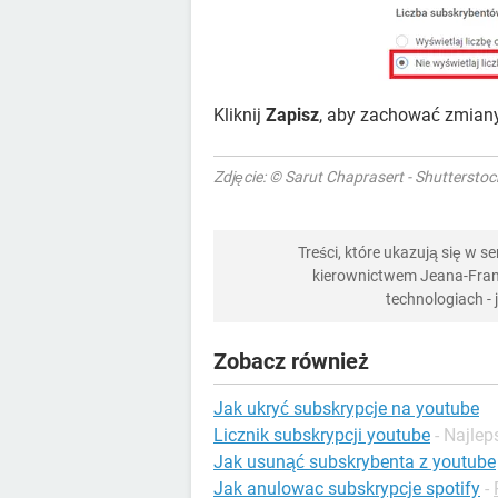
Kliknij
Zapisz
, aby zachować zmiany
Zdjęcie: © Sarut Chaprasert - Shuttersto
Treści, które ukazują się w 
kierownictwem Jeana-Franç
technologiach -
Zobacz również
Jak ukryć subskrypcje na youtube
Licznik subskrypcji youtube
- Najle
Jak usunąć subskrybenta z youtube
Jak anulowac subskrypcje spotify
-