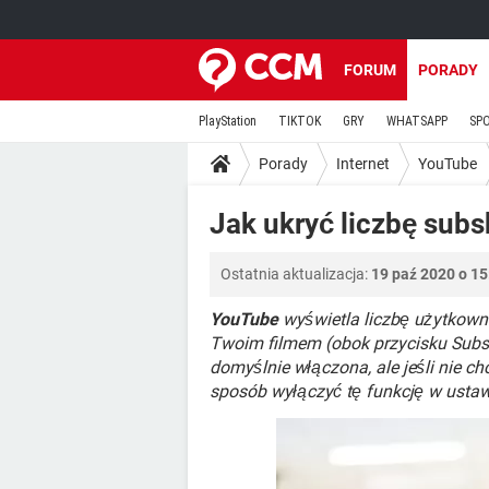
FORUM
PORADY
PlayStation
TIKTOK
GRY
WHATSAPP
SP
Porady
Internet
YouTube
Jak ukryć liczbę sub
Ostatnia aktualizacja:
19 paź 2020 o 15
YouTube
wyświetla liczbę użytkown
Twoim filmem (obok przycisku Subskr
domyślnie włączona, ale jeśli nie ch
sposób wyłączyć tę funkcję w ustaw