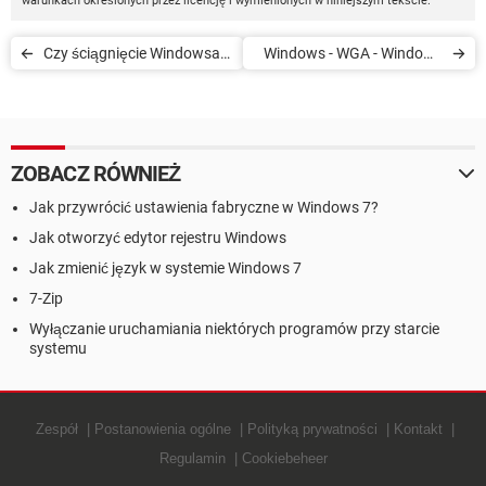
warunkach określonych przez licencję i wymienionych w niniejszym tekście.
Czy ściągnięcie Windowsa
Windows - WGA - Windows
jest legalne, jeżeli posiadam
Genuine Advantage
licencję?
ZOBACZ RÓWNIEŻ
Jak przywrócić ustawienia fabryczne w Windows 7?
Jak otworzyć edytor rejestru Windows
Jak zmienić język w systemie Windows 7
7-Zip
Wyłączanie uruchamiania niektórych programów przy starcie
systemu
Zespół
Postanowienia ogólne
Polityką prywatności
Kontakt
Regulamin
Cookiebeheer