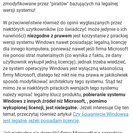
zmodyfikowane przez "piratów" bazujących na legalnej
wersji systemu!
W przeciwieństwie również do opinii wygłaszanych przez
niektórych użytkowników (co świadczyć może jedynie o ich
naiwności)
niezgodne z prawem
jest korzystanie z pirackiej
wersji systemu Windows nawet posiadając legalną licencję
dla innego komputera, ponieważ nawet jeśli firma Microsoft
nie ponosi strat materialnych (co wynika z faktu, że dany
użytkownik wykupił jedną licencję), jednak trzeba wiedzieć,
że system operacyjny Windows jest wyłączną własnością
firmy Microsoft, dlatego też nikt nie ma prawa w jakikolwiek
sposób modyfikować architektury tego systemu. Stąd też
mimo że w niektórych pirackich wersjach tego systemu
należy wpisać legalny klucz produktu,
pobieranie systemu
Windows z innych źródeł niż Microsoft, , pomimo
wykupionej licencji, jest nielegalne.
Jeżeli interesuje Cię ten
temat, przeczytaj również artykuł
Czy ściągnięcie Windowsa
jest legalne, jeżeli posiadam licencję
.