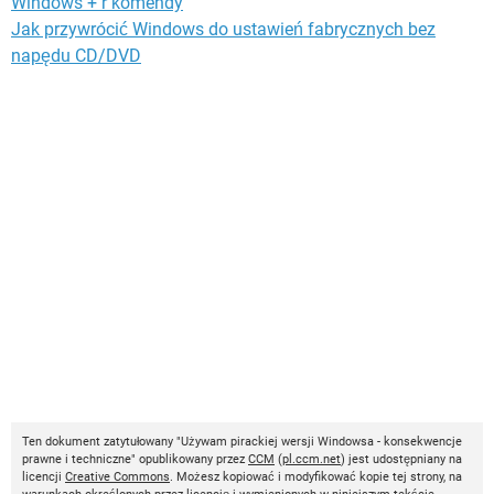
Windows + r komendy
Jak przywrócić Windows do ustawień fabrycznych bez
napędu CD/DVD
Ten dokument zatytułowany "Używam pirackiej wersji Windowsa - konsekwencje
prawne i techniczne" opublikowany przez
CCM
(
pl.ccm.net
) jest udostępniany na
licencji
Creative Commons
. Możesz kopiować i modyfikować kopie tej strony, na