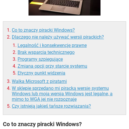
WINDOWS 10
Co to znaczy piracki Windows?
Dlaczego nie należy używać wersji pirackich?
Legalność i konsekwencje prawne
Brak wsparcia technicznego
Programy szpiegujące
Zmiana opcji przy starcie systemu
Etyczny punkt widzenia
Walka Microsoft z piratami
W sklepie sprzedano mi piracką wersję systemu
Windows lub moja wersja Windows jest legalne, a
mimo to WGA jej nie rozpoznaje
Czy istnieją jakieś tańsze rozwiązania?
Co to znaczy piracki Windows?