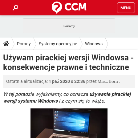
MENU
STRONA GŁÓWNA
YOUTUBE
TIKTOK
PORADY
Porady
Systemy operacyjne
Windows
GRY
WHATSAPP
PlayStation
TIKTOK
DO POBRANIA
Używam pirackiej wersji Windowsa -
SPOTIFY
NETFLIX
GRY
WHATSAPP
konsekwencje prawne i techniczne
INSTAGRAM
ANDROID
FACEBOOK
TIKTOK
FORUM
SPOTIFY
NETFLIX
WINDOWS 10
GRY
WHATSAPP
Ostatnia aktualizacja:
1 paź 2020 o 22:36
przez
Макс Вега
.
INSTAGRAM
COVID-19
FACEBOOK
TIKTOK
ARTYKUŁY
IOS
NETFLIX
WINDOWS 10
GRY
WHATSAPP
W tej poradzie wyjaśniamy, co oznacza
używanie pirackiej
INSTAGRAM
COVID-19
FACEBOOK
TIKTOK
wersji systemu Windows
i z czym się to wiąże.
SPOTIFY
NETFLIX
WINDOWS 10
GRY
WHATSAPP
INSTAGRAM
FACEBOOK
SPOTIFY
NETFLIX
WINDOWS 10
INSTAGRAM
FACEBOOK