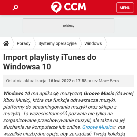
MENU
STRONA GŁÓWNA
YOUTUBE
TIKTOK
PORADY
Porady
Systemy operacyjne
Windows
GRY
WHATSAPP
PlayStation
TIKTOK
DO POBRANIA
Import playlisty iTunes do
Windows 10
SPOTIFY
NETFLIX
GRY
WHATSAPP
Windowsa 10
INSTAGRAM
ANDROID
FACEBOOK
TIKTOK
FORUM
SPOTIFY
NETFLIX
WINDOWS 10
GRY
WHATSAPP
Ostatnia aktualizacja:
16 kwi 2022 o 17:58
przez
Макс Вега
.
INSTAGRAM
COVID-19
FACEBOOK
TIKTOK
ARTYKUŁY
IOS
NETFLIX
WINDOWS 10
GRY
WHATSAPP
Windows 10
ma aplikację muzyczną
Groove Music
(dawniej
INSTAGRAM
COVID-19
FACEBOOK
TIKTOK
Xbox Music), która ma funkcje odtwarzacza muzyki,
SPOTIFY
NETFLIX
platformy do streamingowania muzyki oraz sklepu z
WINDOWS 10
GRY
WHATSAPP
muzyką. Ta wszechstronność pozwala nie tylko na
INSTAGRAM
FACEBOOK
SPOTIFY
NETFLIX
zorganizowane przechowywanie muzyki, ale także na jej
WINDOWS 10
słuchanie na komputerze lub online.
Groove Music
ma
INSTAGRAM
FACEBOOK
wszelkie niezbędne opcje, aby zarządzać Twoją kolekcją