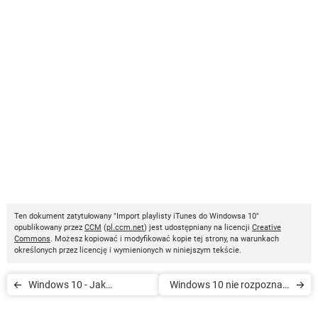
Ten dokument zatytułowany "Import playlisty iTunes do Windowsa 10"
opublikowany przez
CCM
(
pl.ccm.net
) jest udostępniany na licencji
Creative
Commons
. Możesz kopiować i modyfikować kopie tej strony, na warunkach
określonych przez licencję i wymienionych w niniejszym tekście.
Windows 10 - Jak
Windows 10 nie rozpoznaje
rozpoznać piosenkę dzięki
urządzenia USB