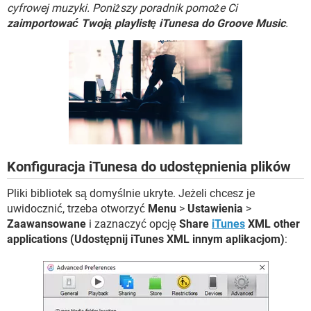
WINDOWS 10
cyfrowej muzyki. Poniższy poradnik pomoże Ci
zaimportować Twoją playlistę iTunesa do Groove Music
.
Konfiguracja iTunesa do udostępnienia plików
Pliki bibliotek są domyślnie ukryte. Jeżeli chcesz je
uwidocznić, trzeba otworzyć
Menu
>
Ustawienia
>
Zaawansowane
i zaznaczyć opcję
Share
iTunes
XML other
applications (Udostępnij iTunes XML innym aplikacjom)
: