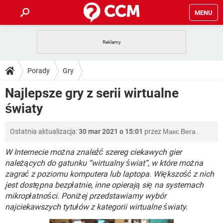
MENU
STRONA GŁÓWNA
YOUTUBE
TIKTOK
PORADY
Porady
Gry
GRY
WHATSAPP
PlayStation
TIKTOK
DO POBRANIA
Najlepsze gry z serii wirtualne
SPOTIFY
NETFLIX
GRY
WHATSAPP
światy
INSTAGRAM
ANDROID
FACEBOOK
TIKTOK
FORUM
SPOTIFY
NETFLIX
WINDOWS 10
GRY
WHATSAPP
Ostatnia aktualizacja:
30 mar 2021 o 15:01
przez
Макс Вега
.
INSTAGRAM
COVID-19
FACEBOOK
TIKTOK
ARTYKUŁY
IOS
NETFLIX
WINDOWS 10
GRY
WHATSAPP
W Internecie można znaleźć szereg ciekawych gier
INSTAGRAM
COVID-19
FACEBOOK
TIKTOK
należących do gatunku “wirtualny świat”, w które można
SPOTIFY
NETFLIX
zagrać z poziomu komputera lub laptopa. Większość z nich
WINDOWS 10
GRY
WHATSAPP
jest dostępna bezpłatnie, inne opierają się na systemach
INSTAGRAM
FACEBOOK
SPOTIFY
NETFLIX
mikropłatności. Poniżej przedstawiamy wybór
WINDOWS 10
najciekawszych tytułów z kategorii wirtualne światy.
INSTAGRAM
FACEBOOK