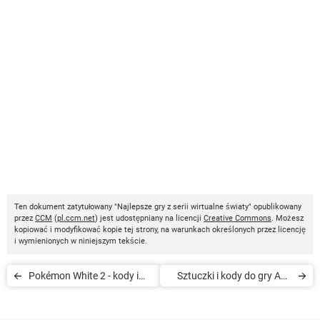
Ten dokument zatytułowany "Najlepsze gry z serii wirtualne światy" opublikowany
przez
CCM
(
pl.ccm.net
) jest udostępniany na licencji
Creative Commons
. Możesz
kopiować i modyfikować kopie tej strony, na warunkach określonych przez licencję
i wymienionych w niniejszym tekście.
Pokémon White 2 - kody i
Sztuczki i kody do gry Age
sztuczki
of Empires 3