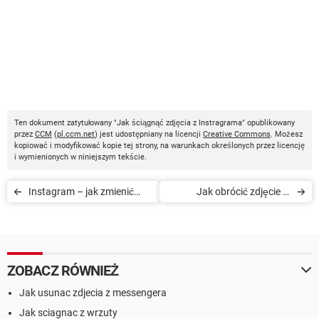
Ten dokument zatytułowany "Jak ściągnąć zdjęcia z Instragrama" opublikowany
przez
CCM
(
pl.ccm.net
) jest udostępniany na licencji
Creative Commons
. Możesz
kopiować i modyfikować kopie tej strony, na warunkach określonych przez licencję
i wymienionych w niniejszym tekście.
Instagram – jak zmienić
Jak obrócić zdjęcie w
zdjęcie profilowe
aplikacji Instagram
ZOBACZ RÓWNIEŻ
Jak usunac zdjecia z messengera
Jak sciagnac z wrzuty