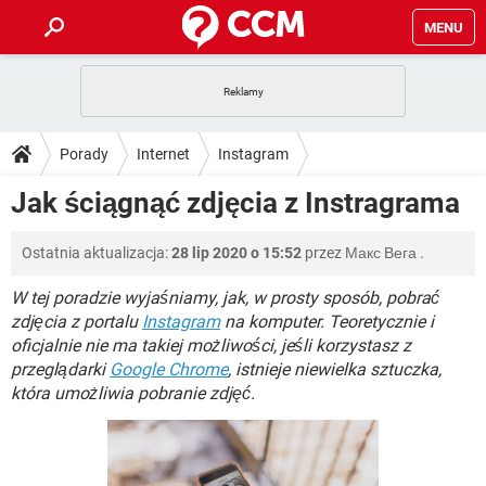
MENU
STRONA GŁÓWNA
YOUTUBE
TIKTOK
PORADY
Porady
Internet
Instagram
GRY
WHATSAPP
PlayStation
TIKTOK
DO POBRANIA
Jak ściągnąć zdjęcia z Instragrama
SPOTIFY
NETFLIX
GRY
WHATSAPP
INSTAGRAM
ANDROID
FACEBOOK
TIKTOK
FORUM
Ostatnia aktualizacja:
28 lip 2020 o 15:52
przez
Макс Вега
.
SPOTIFY
NETFLIX
WINDOWS 10
GRY
WHATSAPP
INSTAGRAM
COVID-19
FACEBOOK
TIKTOK
W tej poradzie wyjaśniamy, jak, w prosty sposób, pobrać
ARTYKUŁY
IOS
NETFLIX
zdjęcia z portalu
Instagram
na komputer. Teoretycznie i
WINDOWS 10
GRY
WHATSAPP
oficjalnie nie ma takiej możliwości, jeśli korzystasz z
INSTAGRAM
COVID-19
FACEBOOK
TIKTOK
SPOTIFY
NETFLIX
przeglądarki
Google Chrome
, istnieje niewielka sztuczka,
WINDOWS 10
GRY
WHATSAPP
która umożliwia pobranie zdjęć.
INSTAGRAM
FACEBOOK
SPOTIFY
NETFLIX
WINDOWS 10
INSTAGRAM
FACEBOOK