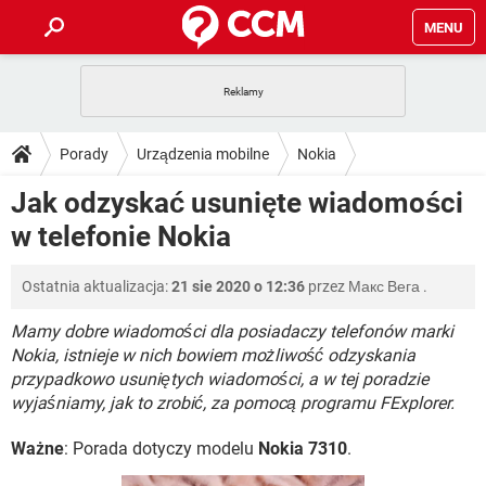
MENU
STRONA GŁÓWNA
YOUTUBE
TIKTOK
PORADY
Porady
Urządzenia mobilne
Nokia
GRY
WHATSAPP
PlayStation
TIKTOK
DO POBRANIA
Jak odzyskać usunięte wiadomości
SPOTIFY
NETFLIX
GRY
WHATSAPP
w telefonie Nokia
INSTAGRAM
ANDROID
FACEBOOK
TIKTOK
FORUM
SPOTIFY
NETFLIX
WINDOWS 10
GRY
WHATSAPP
Ostatnia aktualizacja:
21 sie 2020 o 12:36
przez
Макс Вега
.
INSTAGRAM
COVID-19
FACEBOOK
TIKTOK
ARTYKUŁY
IOS
NETFLIX
WINDOWS 10
GRY
WHATSAPP
Mamy dobre wiadomości dla posiadaczy telefonów marki
INSTAGRAM
COVID-19
FACEBOOK
TIKTOK
Nokia, istnieje w nich bowiem możliwość odzyskania
SPOTIFY
NETFLIX
przypadkowo usuniętych wiadomości, a w tej poradzie
WINDOWS 10
GRY
WHATSAPP
wyjaśniamy, jak to zrobić, za pomocą programu FExplorer.
INSTAGRAM
FACEBOOK
SPOTIFY
NETFLIX
WINDOWS 10
Ważne
: Porada dotyczy modelu
Nokia 7310
.
INSTAGRAM
FACEBOOK