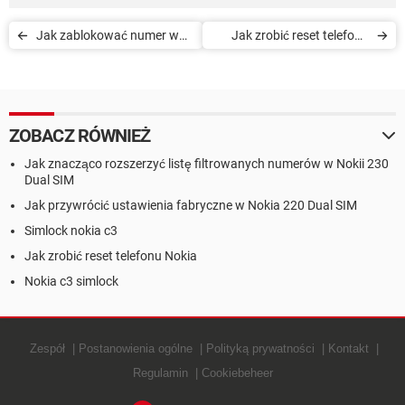
Jak zablokować numer w
Jak zrobić reset telefonu
telefonie Nokia 220 Dual
Nokia
SIM
ZOBACZ RÓWNIEŻ
Jak znacząco rozszerzyć listę filtrowanych numerów w Nokii 230
Dual SIM
Jak przywrócić ustawienia fabryczne w Nokia 220 Dual SIM
Simlock nokia c3
Jak zrobić reset telefonu Nokia
Nokia c3 simlock
Zespół
Postanowienia ogólne
Polityką prywatności
Kontakt
Regulamin
Cookiebeheer