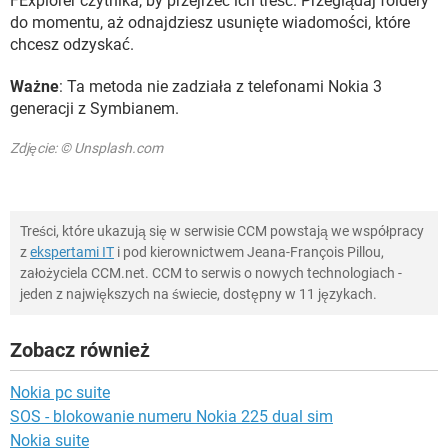
FExplorer czytnika, by przejrzeć ich treść. Przeglądaj foldery
do momentu, aż odnajdziesz usunięte wiadomości, które
chcesz odzyskać.
Ważne
: Ta metoda nie zadziała z telefonami Nokia 3
generacji z Symbianem.
Zdjęcie: © Unsplash.com
Treści, które ukazują się w serwisie CCM powstają we współpracy
z
ekspertami IT
i pod kierownictwem Jeana-François Pillou,
założyciela CCM.net. CCM to serwis o nowych technologiach -
jeden z największych na świecie, dostępny w 11 językach.
Zobacz również
Nokia pc suite
SOS - blokowanie numeru Nokia 225 dual sim
Nokia suite