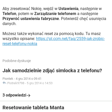
Aby zresetować Nokię, wejdź w
Ustawienia
, następnie w
Telefon
, potem w
Zarządzanie telefonem
a następnie
Przywróć ustawienia fabryczne
. Potwierdź chęć usunięcia
danych.
Możesz także wykonać reset za pomocą kodu. Tu masz
wszystko opisane:
https://pl.ccm.net/faq/2559-jak-zrobic-
reset-telefonu-nokia
Podobne dyskusje
Jak samodzielnie zdjąć simlocka z telefonu?
Piontek
-
4 gru 2014 o 09:41
Piotrek9798
-
5 gru 2014 o 14:53
3 odpowiedzi
Resetowanie tableta Manta