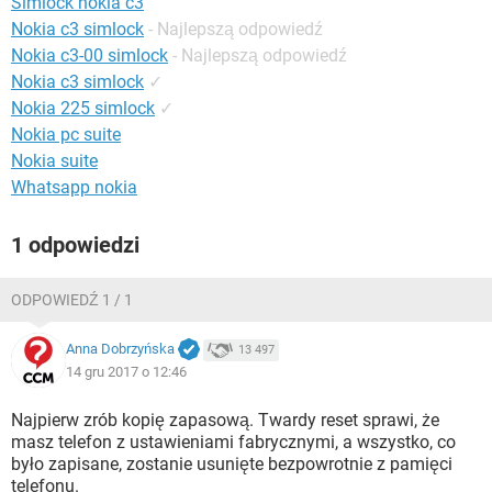
Simlock nokia c3
WINDOWS 10
Nokia c3 simlock
- Najlepszą odpowiedź
Nokia c3-00 simlock
- Najlepszą odpowiedź
Nokia c3 simlock
✓
Nokia 225 simlock
✓
Nokia pc suite
Nokia suite
Whatsapp nokia
1 odpowiedzi
ODPOWIEDŹ 1 / 1
Anna Dobrzyńska
13 497
14 gru 2017 o 12:46
Najpierw zrób kopię zapasową. Twardy reset sprawi, że
masz telefon z ustawieniami fabrycznymi, a wszystko, co
było zapisane, zostanie usunięte bezpowrotnie z pamięci
telefonu.