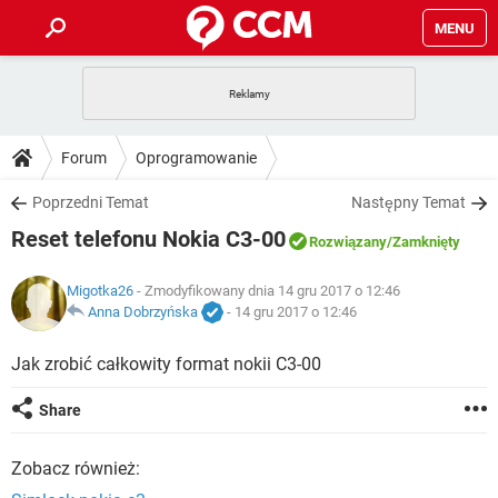
MENU
STRONA GŁÓWNA
YOUTUBE
TIKTOK
PORADY
Forum
Oprogramowanie
GRY
WHATSAPP
PlayStation
TIKTOK
DO POBRANIA
Poprzedni Temat
Następny Temat
SPOTIFY
NETFLIX
GRY
WHATSAPP
Reset telefonu Nokia C3-00
INSTAGRAM
ANDROID
FACEBOOK
TIKTOK
Rozwiązany
/Zamknięty
FORUM
SPOTIFY
NETFLIX
WINDOWS 10
GRY
WHATSAPP
Migotka26
- Zmodyfikowany dnia 14 gru 2017 o 12:46
INSTAGRAM
COVID-19
FACEBOOK
TIKTOK
ARTYKUŁY
Anna Dobrzyńska
-
14 gru 2017 o 12:46
IOS
NETFLIX
WINDOWS 10
GRY
WHATSAPP
INSTAGRAM
COVID-19
FACEBOOK
TIKTOK
Jak zrobić całkowity format nokii C3-00
SPOTIFY
NETFLIX
WINDOWS 10
GRY
WHATSAPP
Share
INSTAGRAM
FACEBOOK
SPOTIFY
NETFLIX
WINDOWS 10
Zobacz również:
INSTAGRAM
FACEBOOK