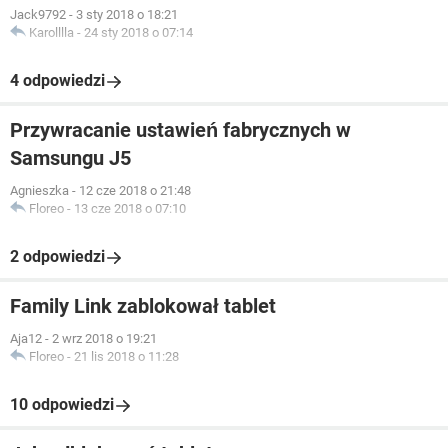
Jack9792
-
3 sty 2018 o 18:21
Karolllla
-
24 sty 2018 o 07:14
4 odpowiedzi
Przywracanie ustawień fabrycznych w
Samsungu J5
Agnieszka
-
12 cze 2018 o 21:48
Floreo
-
13 cze 2018 o 07:10
2 odpowiedzi
Family Link zablokował tablet
Aja12
-
2 wrz 2018 o 19:21
Floreo
-
21 lis 2018 o 11:28
10 odpowiedzi