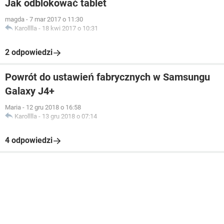
Jak odblokować tablet
magda
-
7 mar 2017 o 11:30
Karolllla
-
18 kwi 2017 o 10:31
2 odpowiedzi
Powrót do ustawień fabrycznych w Samsungu
Galaxy J4+
Maria
-
12 gru 2018 o 16:58
Karolllla
-
13 gru 2018 o 07:14
4 odpowiedzi