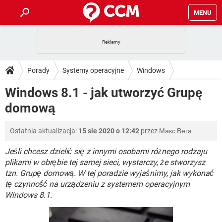
MENU
STRONA GŁÓWNA
YOUTUBE
TIKTOK
PORADY
Porady
Systemy operacyjne
Windows
GRY
WHATSAPP
PlayStation
TIKTOK
DO POBRANIA
Windows 8.1 - jak utworzyć Grupę
Windows 8.1
SPOTIFY
NETFLIX
GRY
WHATSAPP
domową
INSTAGRAM
ANDROID
FACEBOOK
TIKTOK
FORUM
SPOTIFY
NETFLIX
WINDOWS 10
GRY
WHATSAPP
Ostatnia aktualizacja:
15 sie 2020 o 12:42
przez
Макс Вега
.
INSTAGRAM
COVID-19
FACEBOOK
TIKTOK
ARTYKUŁY
IOS
NETFLIX
WINDOWS 10
GRY
WHATSAPP
Jeśli chcesz dzielić się z innymi osobami różnego rodzaju
INSTAGRAM
COVID-19
FACEBOOK
TIKTOK
plikami w obrębie tej samej sieci, wystarczy, że stworzysz
SPOTIFY
NETFLIX
tzn. Grupę domową. W tej poradzie wyjaśnimy, jak wykonać
WINDOWS 10
GRY
WHATSAPP
tę czynność na urządzeniu z systemem operacyjnym
INSTAGRAM
FACEBOOK
SPOTIFY
NETFLIX
Windows 8.1.
WINDOWS 10
INSTAGRAM
FACEBOOK