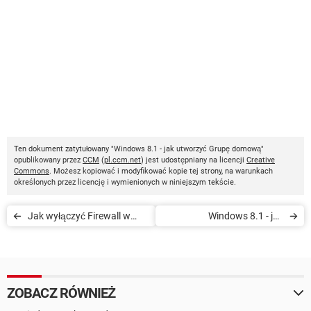
Ten dokument zatytułowany "Windows 8.1 - jak utworzyć Grupę domową"
opublikowany przez
CCM
(
pl.ccm.net
) jest udostępniany na licencji
Creative
Commons
. Możesz kopiować i modyfikować kopie tej strony, na warunkach
określonych przez licencję i wymienionych w niniejszym tekście.
Jak wyłączyć Firewall w
Windows 8.1 - jak
systemie Windows 8.1
odinstalować aktualizacje
ZOBACZ RÓWNIEŻ