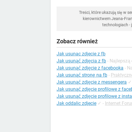
Treści, które ukazują się w 
kierownictwem Jeana-Franç
technologiach -
Zobacz również
Jak usunac zdjecie z fb
Jak usunąć zdjęcia z fb
- Najlepszą
Jak usunąć zdjęcie z facebooka
- N
Jak usunąć stronę na fb
-
Praktyczn
Jak usunąć zdjęcie z messengera
✓
Jak usunąć zdjęcie profilowe z fac
Jak usunąć zdjęcie profilowe z ins
Jak oddalic zdjecie
✓
-
Internet For