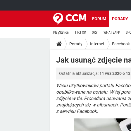
FORUM
PORADY
PlayStation
TIKTOK
GRY
WHATSAPP
SP
Porady
Internet
Facebook
Jak usunąć zdjęcie n
Ostatnia aktualizacja:
11 wrz 2020 o 13
Wielu użytkowników portalu Faceboo
opublikowane na portalu. W tej porad
zdjęcie w tle. Procedura usuwania z
znajdujących się w albumach. Poniże
z serwisu Facebook.