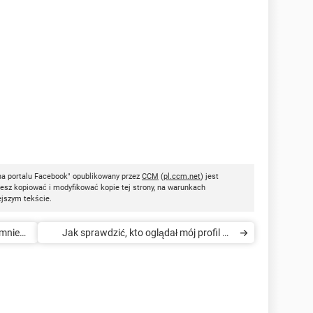
na portalu Facebook" opublikowany przez
CCM
(
pl.ccm.net
) jest
esz kopiować i modyfikować kopie tej strony, na warunkach
ejszym tekście.
 mnie
Jak sprawdzić, kto oglądał mój profil na
Facebooku