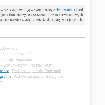
serwisie CCM powstają we współpracy z
ekspertami IT
i pod
ois Pillou, założyciela CCM.net. CCM to serwis o nowych
 jeden z największych na świecie, dostępny w 11 językach.
 odpowiedź
ajlepszą odpowiedź
e porady -Facebook
-
Komunikatory / Poczta Forum
ebooka
-
Praktyczne porady -Facebook
tagrama
-
Praktyczne porady -Instagram
um