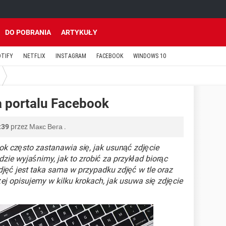
DO POBRANIA
ARTYKUŁY
OTIFY
NETFLIX
INSTAGRAM
FACEBOOK
WINDOWS 10
a portalu Facebook
:39
przez
Макс Вега
.
k często zastanawia się, jak usunąć zdjęcie
zie wyjaśnimy, jak to zrobić za przykład biorąc
djęć jest taka sama w przypadku zdjęć w tle oraz
j opisujemy w kilku krokach, jak usuwa się zdjęcie