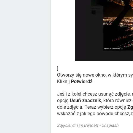
]
Otworzy się nowe okno, w którym sy
Kliknij
Potwierdź
.
Jeśli z kolei chcesz usunąć zdjęcie
opcję
Usuń znacznik
, która również
dole zdjęcia. Teraz wybierz opcję
Zg
wskazać z jakiego powodu chcesz, b
Zdjęcie: © Tim Bennett - Unsplash