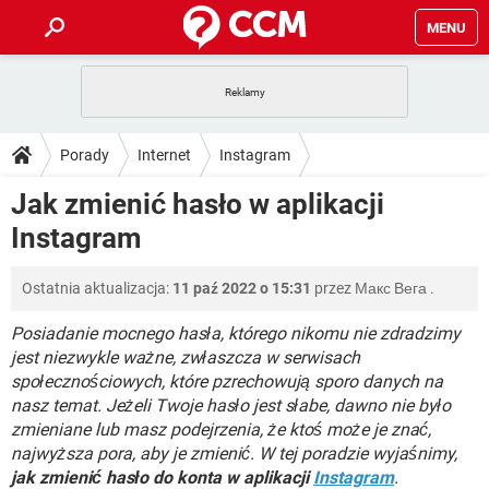
MENU
STRONA GŁÓWNA
YOUTUBE
TIKTOK
PORADY
Porady
Internet
Instagram
GRY
WHATSAPP
PlayStation
TIKTOK
DO POBRANIA
Jak zmienić hasło w aplikacji
SPOTIFY
NETFLIX
GRY
WHATSAPP
Instagram
INSTAGRAM
ANDROID
FACEBOOK
TIKTOK
FORUM
SPOTIFY
NETFLIX
WINDOWS 10
GRY
WHATSAPP
Ostatnia aktualizacja:
11 paź 2022 o 15:31
przez
Макс Вега
.
INSTAGRAM
COVID-19
FACEBOOK
TIKTOK
ARTYKUŁY
IOS
NETFLIX
WINDOWS 10
GRY
WHATSAPP
Posiadanie mocnego hasła, którego nikomu nie zdradzimy
INSTAGRAM
COVID-19
FACEBOOK
TIKTOK
jest niezwykle ważne, zwłaszcza w serwisach
SPOTIFY
NETFLIX
społecznościowych, które pzrechowują sporo danych na
WINDOWS 10
GRY
WHATSAPP
nasz temat. Jeżeli Twoje hasło jest słabe, dawno nie było
INSTAGRAM
FACEBOOK
SPOTIFY
NETFLIX
zmieniane lub masz podejrzenia, że ktoś może je znać,
WINDOWS 10
najwyższa pora, aby je zmienić. W tej poradzie wyjaśnimy,
INSTAGRAM
FACEBOOK
jak zmienić hasło do konta w aplikacji
Instagram
.