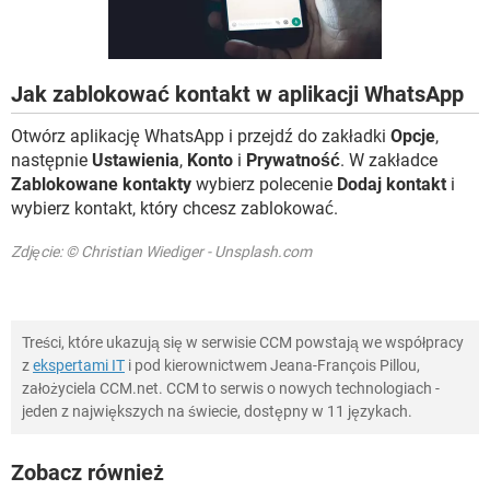
WINDOWS 10
Jak zablokować kontakt w aplikacji WhatsApp
Otwórz aplikację WhatsApp i przejdź do zakładki
Opcje
,
następnie
Ustawienia
,
Konto
i
Prywatność
. W zakładce
Zablokowane kontakty
wybierz polecenie
Dodaj kontakt
i
wybierz kontakt, który chcesz zablokować.
Zdjęcie: © Christian Wiediger - Unsplash.com
Treści, które ukazują się w serwisie CCM powstają we współpracy
z
ekspertami IT
i pod kierownictwem Jeana-François Pillou,
założyciela CCM.net. CCM to serwis o nowych technologiach -
jeden z największych na świecie, dostępny w 11 językach.
Zobacz również