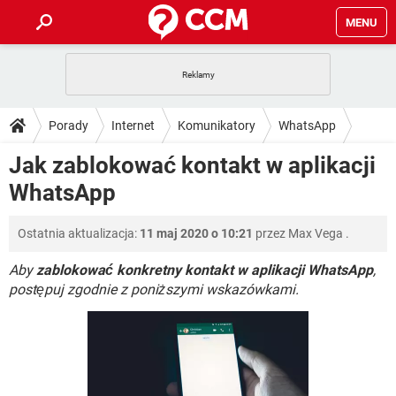
MENU
STRONA GŁÓWNA
YOUTUBE
TIKTOK
PORADY
Porady
Internet
Komunikatory
WhatsApp
GRY
WHATSAPP
PlayStation
TIKTOK
DO POBRANIA
Jak zablokować kontakt w aplikacji
SPOTIFY
NETFLIX
GRY
WHATSAPP
WhatsApp
INSTAGRAM
ANDROID
FACEBOOK
TIKTOK
FORUM
SPOTIFY
NETFLIX
WINDOWS 10
GRY
WHATSAPP
Ostatnia aktualizacja:
11 maj 2020 o 10:21
przez
Max Vega
.
INSTAGRAM
COVID-19
FACEBOOK
TIKTOK
ARTYKUŁY
IOS
NETFLIX
WINDOWS 10
GRY
WHATSAPP
Aby
zablokować konkretny kontakt w aplikacji WhatsApp
,
INSTAGRAM
COVID-19
FACEBOOK
TIKTOK
postępuj zgodnie z poniższymi wskazówkami.
SPOTIFY
NETFLIX
WINDOWS 10
GRY
WHATSAPP
INSTAGRAM
FACEBOOK
SPOTIFY
NETFLIX
WINDOWS 10
INSTAGRAM
FACEBOOK