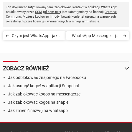
Ten dokument zatytułowany "Jak zablokować kontakt w aplikacji WhatsApp"
opublikowany przez
CCM
(
pl.ccm.net
) jest udostępniany na licencji
Creative
Commons
. Możesz kopiować i modyfikować kopie tej strony, na warunkach
określonych przez licencję i wymienionych w niniejszym tekście.
Czym jest WhatsApp i jak
WhatsApp Messenger - jak
działa
ukryć status Ostatnio
widziany
ZOBACZ RÓWNIEŻ
Jak odblokować znajomego na Facebooku
Jak usunąć kogoś w aplikacji Snapchat
Jak zablokowac kogos na messengerze
Jak zablokowac kogos na snapie
Jak zmienić nazwę na whatsapp