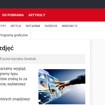
DO POBRANIA
ARTYKUŁY
OTIFY
NETFLIX
INSTAGRAM
FACEBOOK
WINDOWS 10
Programy graficzne
zdjęć
07
przez
Karolina Świdrak
.
arzalny wygląd,
gramy typu
tóre zrobią to za
ęcie, wybierzesz
których znajdziesz