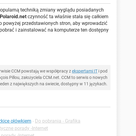
j popularną techniką zmiany wyglądu posiadanych
Polaroid.net
czynność ta właśnie stała się całkiem
do powyżej przedstawionych stron, aby wprowadzić
pobrać i zainstalować na komputerze ten dostępny
serwisie CCM powstają we współpracy z
ekspertami IT
i pod
ois Pillou, założyciela CCM.net. CCM to serwis o nowych
 jeden z największych na świecie, dostępny w 11 językach.
zkice ołówkiem
-
Do pobrania - Grafika
tyczne porady -Internet
porady -Internet