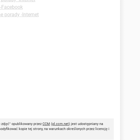
 -Facebook
e porady -Internet
 zdjęć" opublikowany przez
CCM
(
pl.ccm.net
) jest udostępniany na
dyfikować kopie tej strony, na warunkach określonych przez licencję i