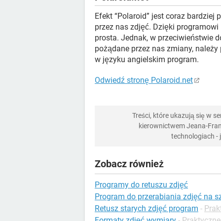
Efekt “Polaroid” jest coraz bardzie
przez nas zdjęć. Dzięki programowi
prosta. Jednak, w przeciwieństwie 
pożądane przez nas zmiany, należy 
w języku angielskim program.
Odwiedź stronę Polaroid.net
Treści, które ukazują się w 
kierownictwem Jeana-Franç
technologiach -
Zobacz również
Programy do retuszu zdjęć
Program do przerabiania zdjęć na s
Retusz starych zdjęć program
-
Prak
Formaty zdjęć wymiary
-
Praktyczne 