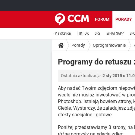
FORUM
PORADY
PlayStation
TIKTOK
GRY
WHATSAPP
SP
Porady
Oprogramowanie
Programy do retuszu 
Ostatnia aktualizacja:
2 sty 2015 o 11:
Aby nadać Twoim zdjęciom niepowt
wcale nie musisz inwestować w pro
Photoshop. Istnieją bowiem strony, k
Ciebie. Wystarczy, że załadujesz zdj
efekty specjalne i gotowe.
Poniżej przedstawiamy 3 strony, na 
różne pomysły na edycję zdjęć.