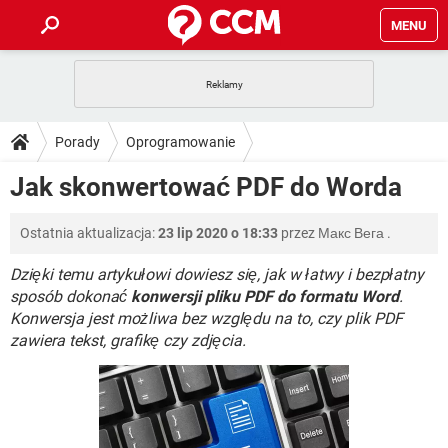
MENU
STRONA GŁÓWNA
YOUTUBE
TIKTOK
PORADY
Porady
Oprogramowanie
GRY
WHATSAPP
PlayStation
TIKTOK
DO POBRANIA
Jak skonwertować PDF do Worda
Oprogramowanie biurowe
PDF
SPOTIFY
NETFLIX
GRY
WHATSAPP
INSTAGRAM
ANDROID
FACEBOOK
TIKTOK
FORUM
Ostatnia aktualizacja:
23 lip 2020 o 18:33
przez
Макс Вега
.
SPOTIFY
NETFLIX
WINDOWS 10
GRY
WHATSAPP
INSTAGRAM
COVID-19
FACEBOOK
TIKTOK
Dzięki temu artykułowi dowiesz się, jak w łatwy i bezpłatny
ARTYKUŁY
IOS
NETFLIX
sposób dokonać
konwersji pliku PDF do formatu Word
.
WINDOWS 10
GRY
WHATSAPP
Konwersja jest możliwa bez względu na to, czy plik PDF
INSTAGRAM
COVID-19
FACEBOOK
TIKTOK
SPOTIFY
NETFLIX
zawiera tekst, grafikę czy zdjęcia.
WINDOWS 10
GRY
WHATSAPP
INSTAGRAM
FACEBOOK
SPOTIFY
NETFLIX
WINDOWS 10
INSTAGRAM
FACEBOOK