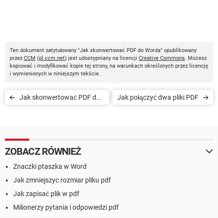
Ten dokument zatytułowany "Jak skonwertować PDF do Worda" opublikowany
przez
CCM
(
pl.ccm.net
) jest udostępniany na licencji
Creative Commons
. Możesz
kopiować i modyfikować kopie tej strony, na warunkach określonych przez licencję
i wymienionych w niniejszym tekście.
Jak skonwertować PDF do
Jak połączyć dwa pliki PDF
formatu JPEG?
ZOBACZ RÓWNIEŻ
Znaczki ptaszka w Word
Jak zmniejszyc rozmiar pliku pdf
Jak zapisać plik w pdf
Milionerzy pytania i odpowiedzi pdf