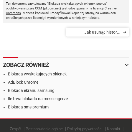
Ten dokument zatytułowany "Blokada wyskakujących okienek pop-up"
opublikowany przez
CCM
(
pl.ccm.net
) jest udostępniany na licencji
Creative
Commons
. Możesz kopiować i modyfikować kopie tej strony, na warunkach
określonych przez licencję i wymienionych w niniejszym tekście.
Jak usunąć historię
wyszukiwania
ZOBACZ RÓWNIEŻ
Blokada wyskakujacych okienek
AdBlock Chrome
Blokada ekranu samsung
Ile trwa blokada na messengerze
Blokada sms premium
Zespół
Postanowienia ogólne
Polityką prywatności
Kontakt