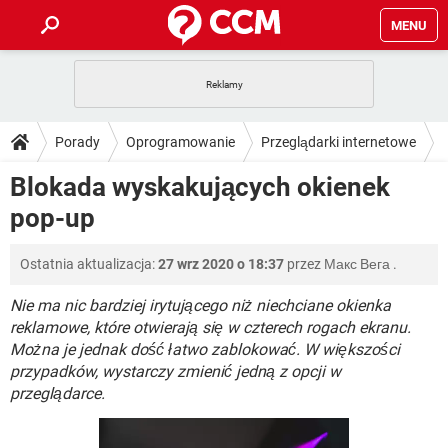
MENU
STRONA GŁÓWNA
YOUTUBE
TIKTOK
PORADY
Porady
Oprogramowanie
Przeglądarki internetowe
GRY
WHATSAPP
PlayStation
TIKTOK
DO POBRANIA
Blokada wyskakujących okienek
SPOTIFY
NETFLIX
GRY
WHATSAPP
pop-up
INSTAGRAM
ANDROID
FACEBOOK
TIKTOK
FORUM
SPOTIFY
NETFLIX
WINDOWS 10
GRY
WHATSAPP
Ostatnia aktualizacja:
27 wrz 2020 o 18:37
przez
Макс Вега
.
INSTAGRAM
COVID-19
FACEBOOK
TIKTOK
ARTYKUŁY
IOS
NETFLIX
WINDOWS 10
GRY
WHATSAPP
Nie ma nic bardziej irytującego niż niechciane okienka
INSTAGRAM
COVID-19
FACEBOOK
TIKTOK
reklamowe, które otwierają się w czterech rogach ekranu.
SPOTIFY
NETFLIX
Można je jednak dość łatwo zablokować. W większości
WINDOWS 10
GRY
WHATSAPP
przypadków, wystarczy zmienić jedną z opcji w
INSTAGRAM
FACEBOOK
SPOTIFY
NETFLIX
przeglądarce.
WINDOWS 10
INSTAGRAM
FACEBOOK