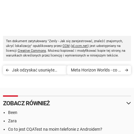
Ten dokument zatytułowany "Zenly - Jak się zarejestrować, znaleźć znajomych,
ukryć lokalizację" opublikowany przez
CCM
(
pl.ccm.net
) jest udostępniany na
licencji
Creative Commons
. Możesz kopiować i modyfikować kopie tej strony, na
warunkach określonych przez licencję i wymienionych w niniejszym tekście.
Jak odzyskać usunięte
Meta Horizon Worlds - co to
konto TikTok
jest?
ZOBACZ RÓWNIEŻ
Been
Zara
Co to jest CQATest na moim telefonie z Androidem?