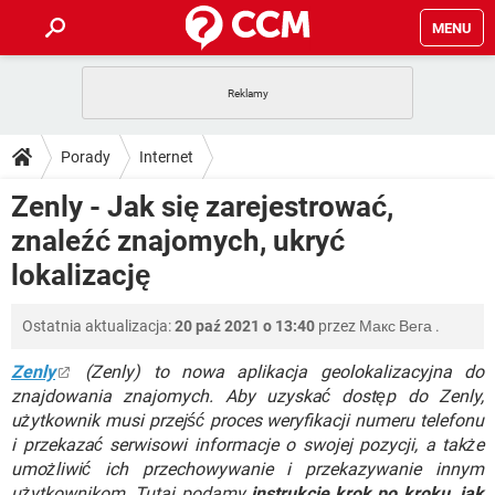
MENU
STRONA GŁÓWNA
YOUTUBE
TIKTOK
PORADY
Porady
Internet
GRY
WHATSAPP
PlayStation
TIKTOK
DO POBRANIA
Zenly - Jak się zarejestrować,
SPOTIFY
NETFLIX
GRY
WHATSAPP
znaleźć znajomych, ukryć
INSTAGRAM
ANDROID
FACEBOOK
TIKTOK
FORUM
SPOTIFY
NETFLIX
lokalizację
WINDOWS 10
GRY
WHATSAPP
INSTAGRAM
COVID-19
FACEBOOK
TIKTOK
ARTYKUŁY
IOS
NETFLIX
Ostatnia aktualizacja:
20 paź 2021 o 13:40
przez
Макс Вега
.
WINDOWS 10
GRY
WHATSAPP
INSTAGRAM
COVID-19
FACEBOOK
TIKTOK
Zenly
(Zenly) to nowa aplikacja geolokalizacyjna do
SPOTIFY
NETFLIX
WINDOWS 10
GRY
WHATSAPP
znajdowania znajomych. Aby uzyskać dostęp do Zenly,
INSTAGRAM
FACEBOOK
użytkownik musi przejść proces weryfikacji numeru telefonu
SPOTIFY
NETFLIX
i przekazać serwisowi informacje o swojej pozycji, a także
WINDOWS 10
INSTAGRAM
FACEBOOK
umożliwić ich przechowywanie i przekazywanie innym
użytkownikom. Tutaj podamy
instrukcje krok po kroku, jak