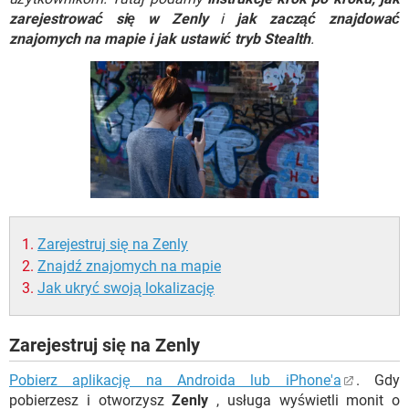
WINDOWS 10
zarejestrować się w Zenly
i
jak zacząć znajdować
znajomych na mapie i jak ustawić tryb Stealth
.
Zarejestruj się na Zenly
Znajdź znajomych na mapie
Jak ukryć swoją lokalizację
Zarejestruj się na Zenly
Pobierz aplikację na Androida lub iPhone'a
. Gdy
pobierzesz i otworzysz
Zenly
, usługa wyświetli monit o