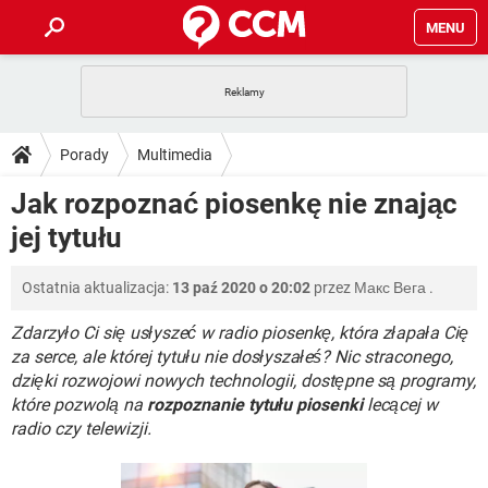
MENU
STRONA GŁÓWNA
YOUTUBE
TIKTOK
PORADY
Porady
Multimedia
GRY
WHATSAPP
PlayStation
TIKTOK
DO POBRANIA
Jak rozpoznać piosenkę nie znając
SPOTIFY
NETFLIX
GRY
WHATSAPP
jej tytułu
INSTAGRAM
ANDROID
FACEBOOK
TIKTOK
FORUM
SPOTIFY
NETFLIX
WINDOWS 10
GRY
WHATSAPP
Ostatnia aktualizacja:
13 paź 2020 o 20:02
przez
Макс Вега
.
INSTAGRAM
COVID-19
FACEBOOK
TIKTOK
ARTYKUŁY
IOS
NETFLIX
WINDOWS 10
GRY
WHATSAPP
Zdarzyło Ci się usłyszeć w radio piosenkę, która złapała Cię
INSTAGRAM
COVID-19
FACEBOOK
TIKTOK
za serce, ale której tytułu nie dosłyszałeś? Nic straconego,
SPOTIFY
NETFLIX
dzięki rozwojowi nowych technologii, dostępne są programy,
WINDOWS 10
GRY
WHATSAPP
które pozwolą na
INSTAGRAM
rozpoznanie tytułu piosenki
FACEBOOK
lecącej w
SPOTIFY
NETFLIX
radio czy telewizji.
WINDOWS 10
INSTAGRAM
FACEBOOK