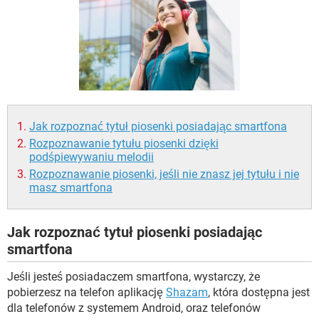
WINDOWS 10
Jak rozpoznać tytuł piosenki posiadając smartfona
Rozpoznawanie tytułu piosenki dzięki
podśpiewywaniu melodii
Rozpoznawanie piosenki, jeśli nie znasz jej tytułu i nie
masz smartfona
Jak rozpoznać tytuł piosenki posiadając
smartfona
Jeśli jesteś posiadaczem smartfona, wystarczy, że
pobierzesz na telefon aplikację
Shazam
, która dostępna jest
dla telefonów z systemem Android, oraz telefonów