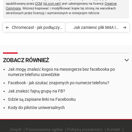
opublikowany przez
CCM
(
pl.ccm.net
) jest udostępniany na licencji
Creative
Commons
. Możesz kopiować i modyfikować kopie tej strony, na warunkach
określonych przez licencję i wymienionych w niniejszym tekście.
Chromecast - jak podłączyć
Jak zamienić plik M4A lub
i używać urządzenie
M4B na MP3?
ZOBACZ RÓWNIEŻ
Jak mogę znaleźć kogoś na messngerze bez facebooka po
numerze telefonu szwedzkie
Facebook - jak szukać znajomych po numerze telefonu?
Jak znaleźć fajną grupę na FB?
Gdzie są zapisane linki na Facebooku
Kody do pilotów uniwersalnych
Zespół
Postanowienia ogólne
Polityką prywatności
Kontakt