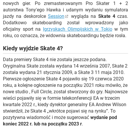
nowych gier. Po zremasterowanym Pro Skater 1 + 2
autorstwa Tony'ego Hawka i udanym wydaniu symulatora
jazdy na deskorolce
Session
wygląda na
Skate 4
czas.
Dodatkowo skateboarding został wprowadzony jako
oficjalny sport na
Igrzyskach Olimpijskich w Tokio
w tym
roku, co oznacza, że ​​widownia skateboardingu będzie rosła.
Kiedy wyjdzie Skate 4?
Data premiery Skate 4 nie została jeszcze podana.
Oryginalna Skate została wydana 14 września 2007, Skate 2
została wydana 21 stycznia 2009, a Skate 3 11 maja 2010.
Pierwsze ogłoszenie Skate 4 pojawiło się 19 czerwca 2020
roku, a kolejne ogłoszenie na początku 2021 roku mówiło, że
nowe studio , Full Circle, został stworzony do gry. Najnowsze
wieści pojawiły się w formie telekonferencji EA w trzecim
kwartale 2022 r., kiedy dyrektor generalny EA Andrew Wilson
stwierdził, że Skate 4 „wkrótce pojawi się na rynku”. To
pozytywna wiadomość i może sugerować
wydanie pod
koniec 2022 r. lub na początku 2023 r
.