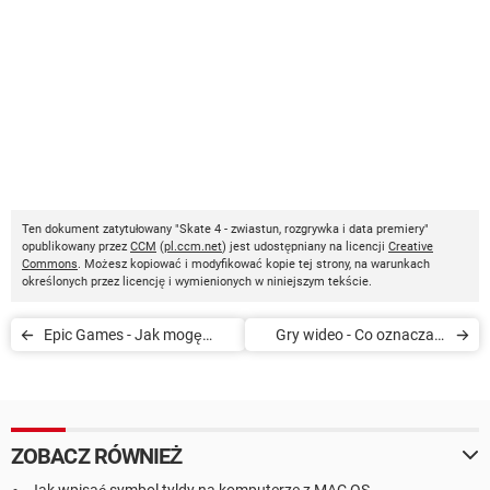
Ten dokument zatytułowany "Skate 4 - zwiastun, rozgrywka i data premiery"
opublikowany przez
CCM
(
pl.ccm.net
) jest udostępniany na licencji
Creative
Commons
. Możesz kopiować i modyfikować kopie tej strony, na warunkach
określonych przez licencję i wymienionych w niniejszym tekście.
Epic Games - Jak mogę
Gry wideo - Co oznaczają
pobrać gry za darmo?
ograniczenia wiekowe
PEGI?
ZOBACZ RÓWNIEŻ
Jak wpisać symbol tyldy na komputerze z MAC OS