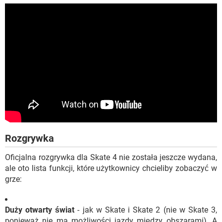
Rozgrywka
Oficjalna rozgrywka dla Skate 4 nie została jeszcze wydana,
ale oto lista funkcji, które użytkownicy chcieliby zobaczyć w
grze:
Duży otwarty świat
- jak w Skate i Skate 2 (nie w Skate 3,
ponieważ nie ma możliwości jazdy między obszarami). A