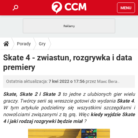
MENU
STRONA GŁÓWNA
YOUTUBE
TIKTOK
PORADY
Porady
Gry
GRY
WHATSAPP
PlayStation
TIKTOK
DO POBRANIA
Skate 4 - zwiastun, rozgrywka i data
SPOTIFY
NETFLIX
GRY
WHATSAPP
premiery
INSTAGRAM
ANDROID
FACEBOOK
TIKTOK
FORUM
SPOTIFY
NETFLIX
WINDOWS 10
GRY
WHATSAPP
Ostatnia aktualizacja:
7 kwi 2022 o 17:56
przez
Макс Вега
.
INSTAGRAM
COVID-19
FACEBOOK
TIKTOK
ARTYKUŁY
IOS
NETFLIX
WINDOWS 10
GRY
WHATSAPP
Skate, Skate 2 i Skate 3
to jedne z ulubionych gier wielu
INSTAGRAM
COVID-19
FACEBOOK
TIKTOK
graczy. Twórcy serii są wreszcie gotowi do wydania
Skate 4
.
SPOTIFY
NETFLIX
W tym artykule podzielimy się wszystkimi szczegółami i
WINDOWS 10
GRY
WHATSAPP
nowościami związanymi z tą grą. Więc
INSTAGRAM
FACEBOOK
kiedy wyjdzie Skate
SPOTIFY
NETFLIX
4 i jaki rodzaj rozgrywki będzie miał
?
WINDOWS 10
INSTAGRAM
FACEBOOK