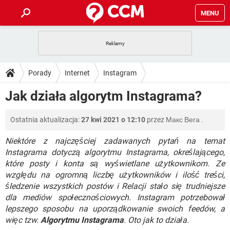
MENU
STRONA GŁÓWNA
YOUTUBE
TIKTOK
PORADY
Porady
Internet
Instagram
GRY
WHATSAPP
PlayStation
TIKTOK
DO POBRANIA
Jak działa algorytm Instagrama?
SPOTIFY
NETFLIX
GRY
WHATSAPP
INSTAGRAM
ANDROID
FACEBOOK
TIKTOK
FORUM
Ostatnia aktualizacja:
27 kwi 2021 o 12:10
przez
Макс Вега
.
SPOTIFY
NETFLIX
WINDOWS 10
GRY
WHATSAPP
INSTAGRAM
COVID-19
FACEBOOK
TIKTOK
Niektóre z najczęściej zadawanych pytań na temat
ARTYKUŁY
IOS
NETFLIX
Instagrama dotyczą algorytmu Instagrama, określającego,
WINDOWS 10
GRY
WHATSAPP
które posty i konta są wyświetlane użytkownikom. Ze
INSTAGRAM
COVID-19
FACEBOOK
TIKTOK
SPOTIFY
NETFLIX
względu na ogromną liczbę użytkowników i ilość treści,
WINDOWS 10
GRY
WHATSAPP
śledzenie wszystkich postów i Relacji stało się trudniejsze
INSTAGRAM
FACEBOOK
dla mediów społecznościowych. Instagram potrzebował
SPOTIFY
NETFLIX
WINDOWS 10
lepszego sposobu na uporządkowanie swoich feedów, a
INSTAGRAM
FACEBOOK
więc tzw.
Algorytmu Instagrama
. Oto jak to działa.