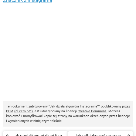
Znacznik z instagrama
Ten dokument zatytułowany "Jak działa algorytm Instagrama?" opublikowany przez
CCM
(
pl.ccm.net
) jest udostępniany na licencji
Creative Commons
. Możesz
kopiować i modyfikować kopie tej strony, na warunkach określonych przez licencję
i wymienionych w niniejszym tekście.
Jak opublikować długi film
Jak odblokować promocje