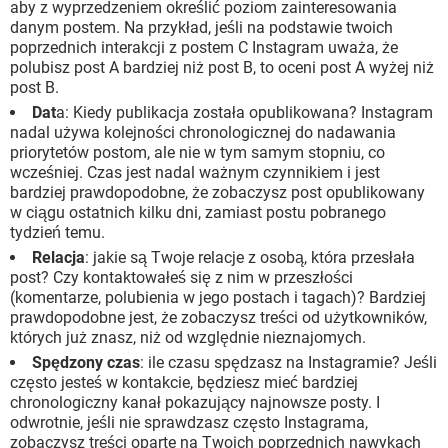
aby z wyprzedzeniem określić poziom zainteresowania
danym postem. Na przykład, jeśli na podstawie twoich
poprzednich interakcji z postem C Instagram uważa, że ​​
polubisz post A bardziej niż post B, to oceni post A wyżej niż
post B.
Dat
a: Kiedy publikacja została opublikowana? Instagram
nadal używa kolejności chronologicznej do nadawania
priorytetów postom, ale nie w tym samym stopniu, co
wcześniej. Czas jest nadal ważnym czynnikiem i jest
bardziej prawdopodobne, że zobaczysz post opublikowany
w ciągu ostatnich kilku dni, zamiast postu pobranego
tydzień temu.
Relacja
: jakie są Twoje relacje z osobą, która przesłała
post? Czy kontaktowałeś się z nim w przeszłości
(komentarze, polubienia w jego postach i tagach)? Bardziej
prawdopodobne jest, że zobaczysz treści od użytkowników,
których już znasz, niż od względnie nieznajomych.
Spędzony czas
: ile czasu spędzasz na Instagramie? Jeśli
często jesteś w kontakcie, będziesz mieć bardziej
chronologiczny kanał pokazujący najnowsze posty. I
odwrotnie, jeśli nie sprawdzasz często Instagrama,
zobaczysz treści oparte na Twoich poprzednich nawykach