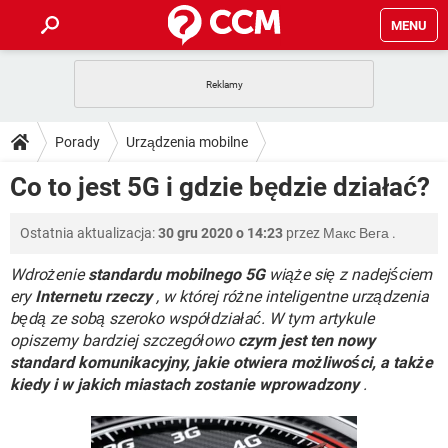
MENU
STRONA GŁÓWNA
YOUTUBE
TIKTOK
PORADY
Porady
Urządzenia mobilne
GRY
WHATSAPP
PlayStation
TIKTOK
DO POBRANIA
Co to jest 5G i gdzie będzie działać?
Operatorzy telefonii komórkowej
SPOTIFY
NETFLIX
GRY
WHATSAPP
INSTAGRAM
ANDROID
FACEBOOK
TIKTOK
FORUM
Ostatnia aktualizacja:
30 gru 2020 o 14:23
przez
Макс Вега
.
SPOTIFY
NETFLIX
WINDOWS 10
GRY
WHATSAPP
INSTAGRAM
COVID-19
FACEBOOK
TIKTOK
Wdrożenie
standardu mobilnego 5G
wiąże się z nadejściem
ARTYKUŁY
IOS
NETFLIX
ery
Internetu rzeczy
, w której różne inteligentne urządzenia
WINDOWS 10
GRY
WHATSAPP
będą ze sobą szeroko współdziałać. W tym artykule
INSTAGRAM
COVID-19
FACEBOOK
TIKTOK
SPOTIFY
NETFLIX
opiszemy bardziej szczegółowo
czym jest ten nowy
WINDOWS 10
GRY
WHATSAPP
standard komunikacyjny, jakie otwiera możliwości, a także
INSTAGRAM
FACEBOOK
kiedy i w jakich miastach zostanie wprowadzony
.
SPOTIFY
NETFLIX
WINDOWS 10
INSTAGRAM
FACEBOOK