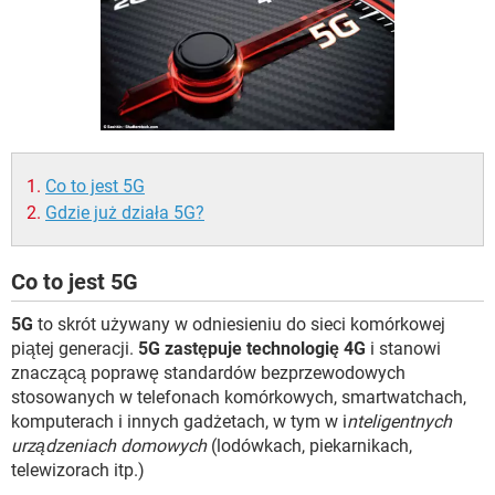
WINDOWS 10
Co to jest 5G
Gdzie już działa 5G?
Co to jest 5G
5G
to skrót używany w odniesieniu do sieci komórkowej
piątej generacji.
5G zastępuje technologię 4G
i stanowi
znaczącą poprawę standardów bezprzewodowych
stosowanych w telefonach komórkowych, smartwatchach,
komputerach i innych gadżetach, w tym w i
nteligentnych
urządzeniach domowych
(lodówkach, piekarnikach,
telewizorach itp.)