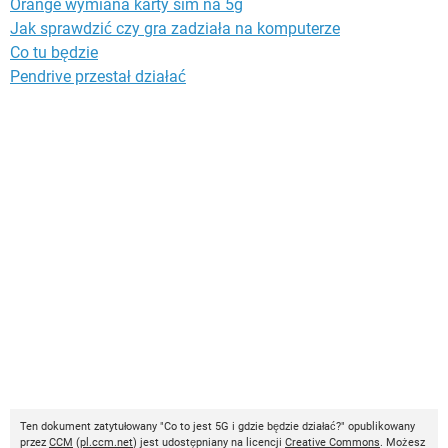
Orange wymiana karty sim na 5g
Jak sprawdzić czy gra zadziała na komputerze
Co tu będzie
Pendrive przestał działać
Ten dokument zatytułowany "Co to jest 5G i gdzie będzie działać?" opublikowany
przez
CCM
(
pl.ccm.net
) jest udostępniany na licencji
Creative Commons
. Możesz