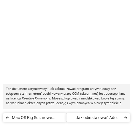
Ten dokument zatytułowany "Jak zaktualizować program antywirusowy bez
połączenia z Internetem" opublikowany przez
CCM
(
pl.ccm.net
) jest udostępniany
na licencji
Creative Commons
. Możesz kopiować i modyfikować kopie tej strony,
na warunkach określonych przez licencję i wymienionych w niniejszym tekście.
Mac OS Big Sur: nowe
Jak odinstalować Adobe
funkcje i wygląd
Flash Player