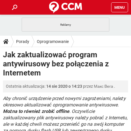
MENU
STRONA GŁÓWNA
YOUTUBE
TIKTOK
PORADY
Porady
Oprogramowanie
GRY
WHATSAPP
PlayStation
TIKTOK
DO POBRANIA
Jak zaktualizować program
SPOTIFY
NETFLIX
GRY
WHATSAPP
antywirusowy bez połączenia z
INSTAGRAM
ANDROID
FACEBOOK
TIKTOK
FORUM
SPOTIFY
NETFLIX
Internetem
WINDOWS 10
GRY
WHATSAPP
INSTAGRAM
COVID-19
FACEBOOK
TIKTOK
ARTYKUŁY
IOS
NETFLIX
Ostatnia aktualizacja:
14 sie 2020 o 14:23
przez
Макс Вега
.
WINDOWS 10
GRY
WHATSAPP
INSTAGRAM
COVID-19
FACEBOOK
TIKTOK
Aby chronić urządzenie przed nowymi zagrożeniami, należy
SPOTIFY
NETFLIX
WINDOWS 10
GRY
WHATSAPP
okresowo aktualizować oprogramowanie antywirusowe.
INSTAGRAM
FACEBOOK
Można to również zrobić offline
. Oczywiście
SPOTIFY
NETFLIX
zaktualizowany plik antywirusowy należy pobrać z Internetu,
WINDOWS 10
INSTAGRAM
FACEBOOK
ale w każdej chwili możesz przenieść go na swój komputer
za pomocą dysku flash USB lub zewnętrznego dysku