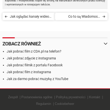
kopiować i modyfikować kopie tej strony, na warunkach określonych przez licencję
i wymienionych w niniejszym tekście.
Jak oglądać kanały wideo
Co to są Wiadomości
na Instagramie na
Oczekujące od
komputerze
nieznajomych na
Instagramie?
ZOBACZ RÓWNIEŻ
Jak pobrać film z CDA.pl na telefon?
Jak pobrać zdjęcie z instagrama
Jak pobrać filmik z portalu Facebook
Jak pobrać film z instagrama
Jak za darmo pobrać muzykę z YouTube
Zespół
Postanowienia ogólne
Polityką prywatności
Kontakt
Regulamin
Cookiebeheer