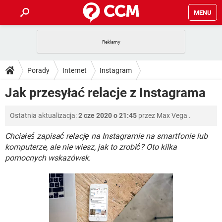
MENU
STRONA GŁÓWNA
YOUTUBE
TIKTOK
PORADY
Porady
Internet
Instagram
GRY
WHATSAPP
PlayStation
TIKTOK
DO POBRANIA
Jak przesyłać relacje z Instagrama
SPOTIFY
NETFLIX
GRY
WHATSAPP
INSTAGRAM
ANDROID
FACEBOOK
TIKTOK
FORUM
Ostatnia aktualizacja:
2 cze 2020 o 21:45
przez
Max Vega
.
SPOTIFY
NETFLIX
WINDOWS 10
GRY
WHATSAPP
INSTAGRAM
COVID-19
FACEBOOK
TIKTOK
Chciałeś zapisać relację na Instagramie na smartfonie lub
ARTYKUŁY
IOS
NETFLIX
komputerze, ale nie wiesz, jak to zrobić? Oto kilka
WINDOWS 10
GRY
WHATSAPP
pomocnych wskazówek.
INSTAGRAM
COVID-19
FACEBOOK
TIKTOK
SPOTIFY
NETFLIX
WINDOWS 10
GRY
WHATSAPP
INSTAGRAM
FACEBOOK
SPOTIFY
NETFLIX
WINDOWS 10
INSTAGRAM
FACEBOOK