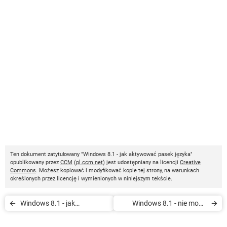
Ten dokument zatytułowany "Windows 8.1 - jak aktywować pasek języka"
opublikowany przez
CCM
(
pl.ccm.net
) jest udostępniany na licencji
Creative
Commons
. Możesz kopiować i modyfikować kopie tej strony, na warunkach
określonych przez licencję i wymienionych w niniejszym tekście.
Windows 8.1 - jak
Windows 8.1 - nie mogę
zainstalować nowe czcionki
znaleźć aktualizacji do