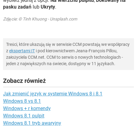
wybierz jedną z opcji:
Na wierzchu pulpitu
,
Dokowany na
pasku zadań
lub
Ukryty
.
Zdjęcie: © Tinh Khuong - Unsplash.com
Treści, które ukazują się w serwisie CCM powstają we współpracy
z
ekspertami IT
i pod kierownictwem Jeana-François Pillou,
założyciela CCM.net. CCM to serwis o nowych technologiach -
jeden z największych na świecie, dostępny w 11 językach.
Zobacz również
Jak zmienić język w systemie Windows 8 i 8.1
Windows 8 vs 8.1
Windows + r komendy
Windows 8.1 pulpit
Windows 8.1 tryb awaryjny