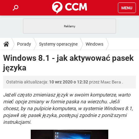
MENU
STRONA GŁÓWNA
YOUTUBE
TIKTOK
PORADY
Porady
Systemy operacyjne
Windows
GRY
WHATSAPP
PlayStation
TIKTOK
DO POBRANIA
Windows 8.1 - jak aktywować pasek
Windows 8
SPOTIFY
NETFLIX
GRY
WHATSAPP
języka
INSTAGRAM
ANDROID
FACEBOOK
TIKTOK
FORUM
SPOTIFY
NETFLIX
WINDOWS 10
GRY
WHATSAPP
Ostatnia aktualizacja:
10 wrz 2020 o 12:32
przez
Макс Вега
.
INSTAGRAM
COVID-19
FACEBOOK
TIKTOK
ARTYKUŁY
IOS
NETFLIX
WINDOWS 10
GRY
WHATSAPP
Jeżeli często zmieniasz język w swoim komputerze, warto
INSTAGRAM
COVID-19
FACEBOOK
TIKTOK
mieć opcje zmiany w formie paska na wierzchu. Jeśli
SPOTIFY
NETFLIX
chcesz, by na pulpicie komputera, w systemie Windows 8.1,
WINDOWS 10
GRY
WHATSAPP
pojawił się pasek języka, postępuj zgodnie z poniższymi
INSTAGRAM
FACEBOOK
SPOTIFY
NETFLIX
instrukcjami.
WINDOWS 10
INSTAGRAM
FACEBOOK