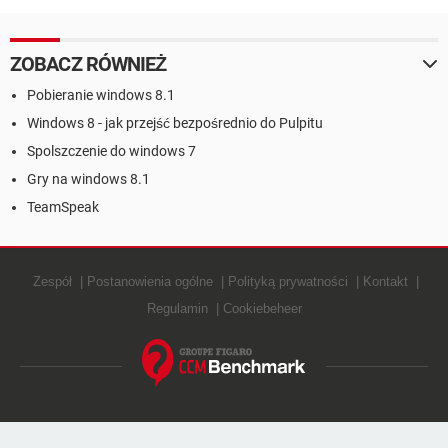
pobrania w Sklepie
Windows
ZOBACZ RÓWNIEŻ
Pobieranie windows 8.1
Windows 8 - jak przejść bezpośrednio do Pulpitu
Spolszczenie do windows 7
Gry na windows 8.1
TeamSpeak
Zespół
Postanowienia ogólne
Polityką prywatności
Kontakt
Regulamin
Cookiebeheer