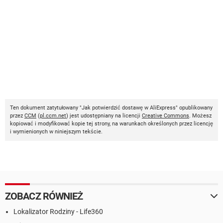
Ten dokument zatytułowany "Jak potwierdzić dostawę w AliExpress" opublikowany
przez
CCM
(
pl.ccm.net
) jest udostępniany na licencji
Creative Commons
. Możesz
kopiować i modyfikować kopie tej strony, na warunkach określonych przez licencję
i wymienionych w niniejszym tekście.
ZOBACZ RÓWNIEŻ
Lokalizator Rodziny - Life360