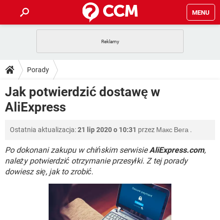
MENU
STRONA GŁÓWNA
YOUTUBE
TIKTOK
PORADY
Porady
GRY
WHATSAPP
PlayStation
TIKTOK
DO POBRANIA
Jak potwierdzić dostawę w
SPOTIFY
NETFLIX
GRY
WHATSAPP
AliExpress
INSTAGRAM
ANDROID
FACEBOOK
TIKTOK
FORUM
SPOTIFY
NETFLIX
WINDOWS 10
GRY
WHATSAPP
Ostatnia aktualizacja:
21 lip 2020 o 10:31
przez
Макс Вега
.
INSTAGRAM
COVID-19
FACEBOOK
TIKTOK
ARTYKUŁY
IOS
NETFLIX
WINDOWS 10
GRY
WHATSAPP
Po dokonani zakupu w chińskim serwisie
AliExpress.com
,
INSTAGRAM
COVID-19
FACEBOOK
TIKTOK
należy potwierdzić otrzymanie przesyłki. Z tej porady
SPOTIFY
NETFLIX
dowiesz się, jak to zrobić
.
WINDOWS 10
GRY
WHATSAPP
INSTAGRAM
FACEBOOK
SPOTIFY
NETFLIX
WINDOWS 10
INSTAGRAM
FACEBOOK