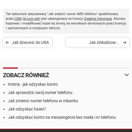
Ten dokument zatytułowany "Jak znaleźć numer IMEI telefonu" opublikowany
przez
CCM
(
pl.ccm.net
) jest udostępniany na licencji
Creative Commons
. Możesz
kopiować i modyfikować kopie tej strony, na warunkach określonych przez licencję
i wymienionych w niniejszym tekście.
Jak dzwonić do USA
Jak zlokalizować
smartfona używając
numeru telefonu
ZOBACZ RÓWNIEŻ
Interia - jak odzyskać konto
Jak sprawdzić swój numer telefonu
Jak zmienić numer telefonu w mbanku
Jak odzyskać hasło?
Jak odzyskać konto na messengerze bez maila i nr telefonu