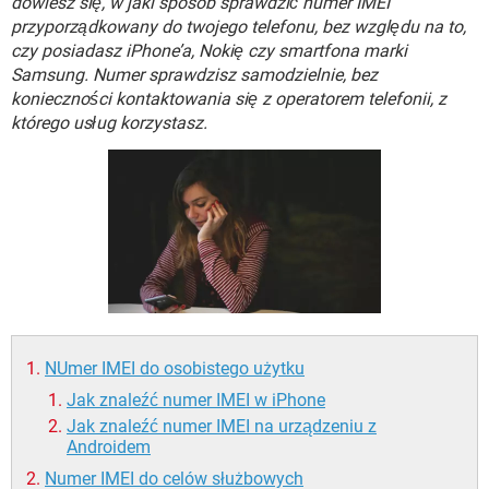
dowiesz się, w jaki sposób sprawdzić numer IMEI
WINDOWS 10
przyporządkowany do twojego telefonu, bez względu na to,
czy posiadasz iPhone’a, Nokię czy smartfona marki
Samsung. Numer sprawdzisz samodzielnie, bez
konieczności kontaktowania się z operatorem telefonii, z
którego usług korzystasz.
NUmer IMEI do osobistego użytku
Jak znaleźć numer IMEI w iPhone
Jak znaleźć numer IMEI na urządzeniu z
Androidem
Numer IMEI do celów służbowych