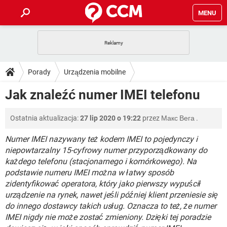
MENU
STRONA GŁÓWNA
YOUTUBE
TIKTOK
PORADY
Porady
Urządzenia mobilne
GRY
WHATSAPP
PlayStation
TIKTOK
DO POBRANIA
Jak znaleźć numer IMEI telefonu
SPOTIFY
NETFLIX
GRY
WHATSAPP
INSTAGRAM
ANDROID
FACEBOOK
TIKTOK
FORUM
Ostatnia aktualizacja:
27 lip 2020 o 19:22
przez
Макс Вега
.
SPOTIFY
NETFLIX
WINDOWS 10
GRY
WHATSAPP
INSTAGRAM
COVID-19
FACEBOOK
TIKTOK
Numer IMEI nazywany też kodem IMEI to pojedynczy i
ARTYKUŁY
IOS
NETFLIX
niepowtarzalny 15-cyfrowy numer przyporządkowany do
WINDOWS 10
GRY
WHATSAPP
każdego telefonu (stacjonarnego i komórkowego). Na
INSTAGRAM
COVID-19
FACEBOOK
TIKTOK
SPOTIFY
NETFLIX
podstawie numeru IMEI można w łatwy sposób
WINDOWS 10
GRY
WHATSAPP
zidentyfikować operatora, który jako pierwszy wypuścił
INSTAGRAM
FACEBOOK
urządzenie na rynek, nawet jeśli później klient przeniesie się
SPOTIFY
NETFLIX
WINDOWS 10
do innego dostawcy takich usług. Oznacza to też, że numer
INSTAGRAM
FACEBOOK
IMEI nigdy nie może zostać zmieniony. Dzięki tej poradzie