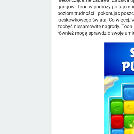
niekończąca się zabawa. Zabawa op
gangowi Toon w podróży po tajemni
poziom trudności i pokonując posz
kreskówkowego świata. Co więcej, w
zdobyć niesamowite nagrody. Toon Bl
również mogą sprawdzić swoje umiej