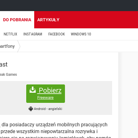
DO POBRANIA
ARTYKUŁY
NETFLIX
INSTAGRAM
FACEBOOK
WINDOWS 10
martfony
ast
eak Games
Pobierz
Freeware
Android
-
angielski
 dla posiadaczy urządzeń mobilnych pracujących
 przede wszystkim niepowtarzalna rozrywka i