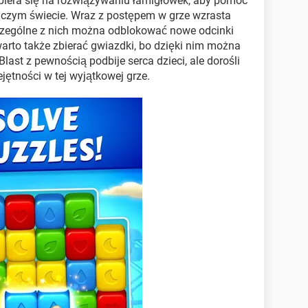
iera się na rozwiązywaniu łamigłówek, aby pomóc
czym świecie. Wraz z postępem w grze wzrasta
czególne z nich można odblokować nowe odcinki
arto także zbierać gwiazdki, bo dzięki nim można
ast z pewnością podbije serca dzieci, ale dorośli
ętności w tej wyjątkowej grze.