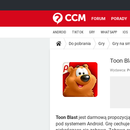
FORUM
PORADY
ANDROID
TIKTOK
GRY
WHATSAPP
IOS
Do pobrania
Gry
Gry na s
Toon Bl
Wydawca:
P
Toon Blast
jest darmową propozycją
pod systemem Android. Grę cechuje