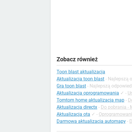
Zobacz również
Toon blast aktualizacja
Aktualizacja toon blast
- Najlepszą
Gra toon blast
- Najlepszą odpowied
Aktualizacja oprogramowania
✓
-
U
Tomtom home aktualizacja map
-
D
Aktualizacja directx
-
Do pobrania - 
Aktualizacja ota
✓
-
Oprogramowani
Darmowa aktualizacja automapy
-
D