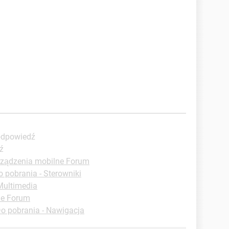
 odpowiedź
ź
rządzenia mobilne Forum
o pobrania - Sterowniki
Multimedia
e Forum
o pobrania - Nawigacja