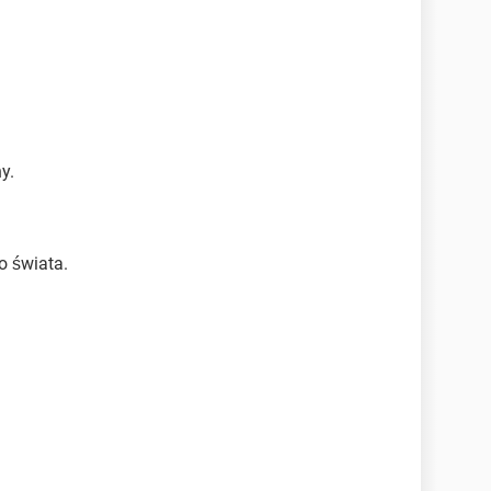
y.
 świata.