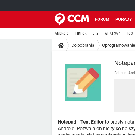
FORUM
PORADY
ANDROID
TIKTOK
GRY
WHATSAPP
IOS
Do pobrania
Oprogramowanie
Notepad
Editeur :
Andr
Notepad - Text Editor
to prosty not
Android. Pozwala on nie tylko na sz