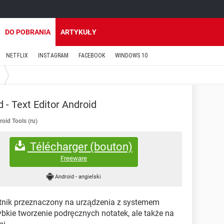
DO POBRANIA
ARTYKUŁY
NETFLIX
INSTAGRAM
FACEBOOK
WINDOWS 10
 - Text Editor Android
oid Tools (ru)
Télécharger (bouton)
Freeware
Android
-
angielski
atnik przeznaczony na urządzenia z systemem
ybkie tworzenie podręcznych notatek, ale także na