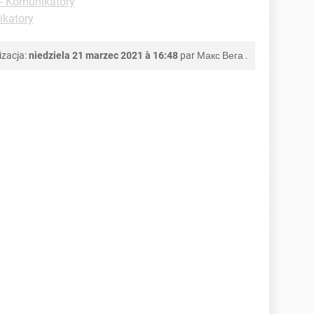
 - Komunikatory
ikatory
izacja:
niedziela 21 marzec 2021 à 16:48
par
Макс Вега
.