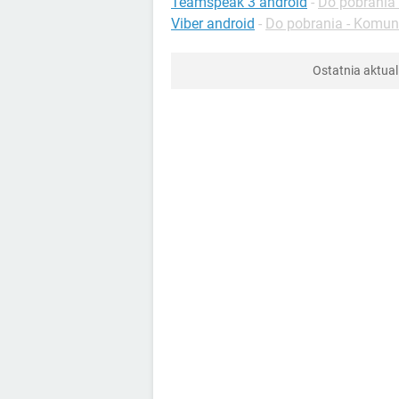
Teamspeak 3 android
-
Do pobrania
Viber android
-
Do pobrania - Komun
Ostatnia aktual