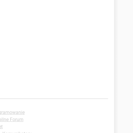
ogramowanie
ilne Forum
et