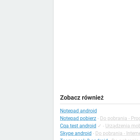
Zobacz również
Notepad android
Notepad pobierz
-
Do pobrania - Pr
Cqa test android
✓
-
Urządzenia mob
Skype android
-
Do pobrania - Intern