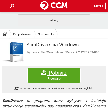
MENU
STRONA GŁÓWNA
YOUTUBE
TIKTOK
PORADY
Do pobrania
Sterowniki
GRY
WHATSAPP
PlayStation
TIKTOK
DO POBRANIA
SlimDrivers na Windows
SPOTIFY
NETFLIX
GRY
WHATSAPP
INSTAGRAM
ANDROID
FACEBOOK
TIKTOK
Wydawca:
SlimWare Utilities
Wersja:
2.2.32705.52-095
FORUM
SPOTIFY
NETFLIX
WINDOWS 10
GRY
WHATSAPP
INSTAGRAM
COVID-19
FACEBOOK
TIKTOK
ARTYKUŁY
IOS
NETFLIX
Pobierz
WINDOWS 10
GRY
WHATSAPP
INSTAGRAM
COVID-19
FACEBOOK
TIKTOK
Freeware
SPOTIFY
NETFLIX
WINDOWS 10
GRY
WHATSAPP
Windows XP Windows Vista Windows 7 Windows 8
-
angielski
INSTAGRAM
FACEBOOK
SPOTIFY
NETFLIX
WINDOWS 10
SlimDrivers
to program, który wykrywa i instaluje
INSTAGRAM
FACEBOOK
aktualizacje sterowników, gdy nadejdzie czas, dzięki czemu