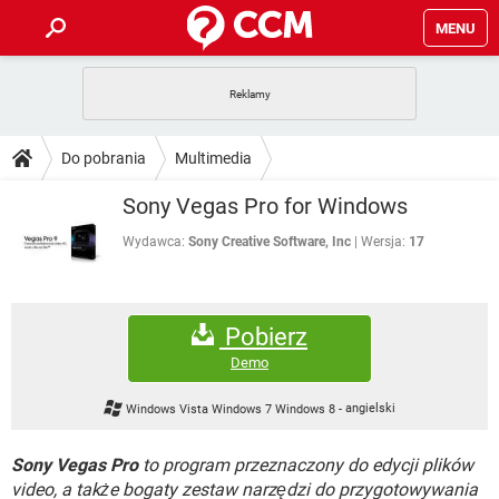
MENU
STRONA GŁÓWNA
YOUTUBE
TIKTOK
PORADY
Do pobrania
Multimedia
GRY
WHATSAPP
PlayStation
TIKTOK
DO POBRANIA
Sony Vegas Pro for Windows
SPOTIFY
NETFLIX
GRY
WHATSAPP
INSTAGRAM
ANDROID
FACEBOOK
TIKTOK
Wydawca:
Sony Creative Software, Inc
Wersja:
17
FORUM
SPOTIFY
NETFLIX
WINDOWS 10
GRY
WHATSAPP
INSTAGRAM
COVID-19
FACEBOOK
TIKTOK
ARTYKUŁY
IOS
NETFLIX
Pobierz
WINDOWS 10
GRY
WHATSAPP
INSTAGRAM
COVID-19
FACEBOOK
TIKTOK
Demo
SPOTIFY
NETFLIX
WINDOWS 10
GRY
WHATSAPP
Windows Vista Windows 7 Windows 8
-
angielski
INSTAGRAM
FACEBOOK
SPOTIFY
NETFLIX
WINDOWS 10
Sony Vegas Pro
to program przeznaczony do edycji plików
INSTAGRAM
FACEBOOK
video, a także bogaty zestaw narzędzi do przygotowywania