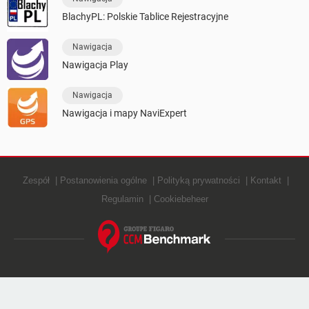
BlachyPL: Polskie Tablice Rejestracyjne
Nawigacja
Nawigacja Play
Nawigacja
Nawigacja i mapy NaviExpert
Zespół
Postanowienia ogólne
Polityką prywatności
Kontakt
Regulamin
Cookiebeheer