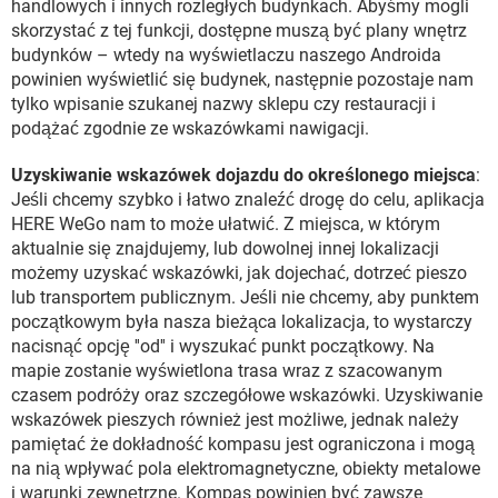
handlowych i innych rozległych budynkach. Abyśmy mogli
skorzystać z tej funkcji, dostępne muszą być plany wnętrz
budynków – wtedy na wyświetlaczu naszego Androida
powinien wyświetlić się budynek, następnie pozostaje nam
tylko wpisanie szukanej nazwy sklepu czy restauracji i
podążać zgodnie ze wskazówkami nawigacji.
Uzyskiwanie wskazówek dojazdu do określonego miejsca
:
Jeśli chcemy szybko i łatwo znaleźć drogę do celu, aplikacja
HERE WeGo nam to może ułatwić. Z miejsca, w którym
aktualnie się znajdujemy, lub dowolnej innej lokalizacji
możemy uzyskać wskazówki, jak dojechać, dotrzeć pieszo
lub transportem publicznym. Jeśli nie chcemy, aby punktem
początkowym była nasza bieżąca lokalizacja, to wystarczy
nacisnąć opcję ''od'' i wyszukać punkt początkowy. Na
mapie zostanie wyświetlona trasa wraz z szacowanym
czasem podróży oraz szczegółowe wskazówki. Uzyskiwanie
wskazówek pieszych również jest możliwe, jednak należy
pamiętać że dokładność kompasu jest ograniczona i mogą
na nią wpływać pola elektromagnetyczne, obiekty metalowe
i warunki zewnętrzne. Kompas powinien być zawsze