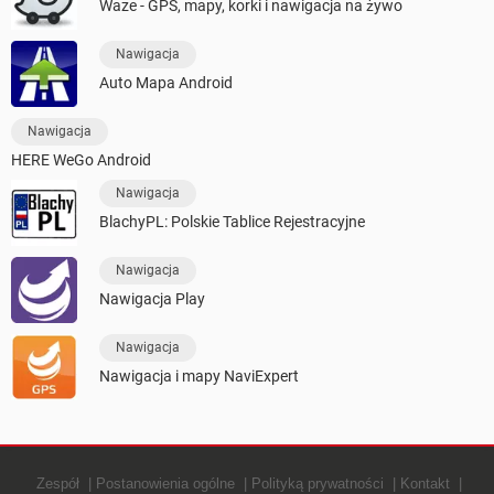
Waze - GPS, mapy, korki i nawigacja na żywo
Nawigacja
Auto Mapa Android
Nawigacja
HERE WeGo Android
Nawigacja
BlachyPL: Polskie Tablice Rejestracyjne
Nawigacja
Nawigacja Play
Nawigacja
Nawigacja i mapy NaviExpert
Zespół
Postanowienia ogólne
Polityką prywatności
Kontakt