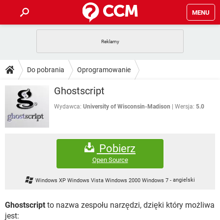
MENU
STRONA GŁÓWNA
YOUTUBE
TIKTOK
PORADY
Do pobrania
Oprogramowanie
GRY
WHATSAPP
PlayStation
TIKTOK
DO POBRANIA
Ghostscript
SPOTIFY
NETFLIX
GRY
WHATSAPP
INSTAGRAM
ANDROID
FACEBOOK
TIKTOK
Wydawca:
University of Wisconsin-Madison
Wersja:
5.0
FORUM
SPOTIFY
NETFLIX
WINDOWS 10
GRY
WHATSAPP
INSTAGRAM
COVID-19
FACEBOOK
TIKTOK
ARTYKUŁY
IOS
NETFLIX
Pobierz
WINDOWS 10
GRY
WHATSAPP
INSTAGRAM
COVID-19
FACEBOOK
TIKTOK
Open Source
SPOTIFY
NETFLIX
WINDOWS 10
GRY
WHATSAPP
Windows XP Windows Vista Windows 2000 Windows 7
-
angielski
INSTAGRAM
FACEBOOK
SPOTIFY
NETFLIX
WINDOWS 10
Ghostscript
to nazwa zespołu narzędzi, dzięki który możliwa
INSTAGRAM
FACEBOOK
jest: