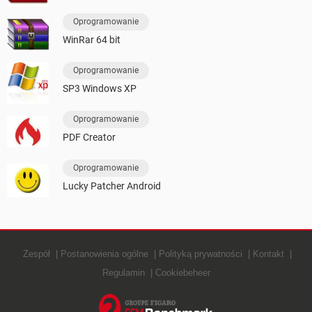
Oprogramowanie
WinRar 64 bit
Oprogramowanie
SP3 Windows XP
Oprogramowanie
PDF Creator
Oprogramowanie
Lucky Patcher Android
Zespół
Postanowienia ogólne
Polityką prywatności
Kontakt
Regulamin
Cookiebeheer