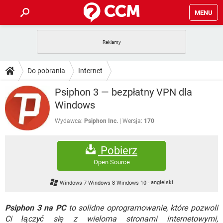
MENU
STRONA GŁÓWNA
YOUTUBE
TIKTOK
PORADY
Do pobrania
Internet
GRY
WHATSAPP
PlayStation
TIKTOK
DO POBRANIA
Psiphon 3 — bezpłatny VPN dla
SPOTIFY
NETFLIX
GRY
WHATSAPP
Windows
INSTAGRAM
ANDROID
FACEBOOK
TIKTOK
FORUM
SPOTIFY
NETFLIX
Wydawca:
Psiphon Inc.
Wersja:
170
WINDOWS 10
GRY
WHATSAPP
INSTAGRAM
COVID-19
FACEBOOK
TIKTOK
ARTYKUŁY
IOS
NETFLIX
Pobierz
WINDOWS 10
GRY
WHATSAPP
INSTAGRAM
COVID-19
FACEBOOK
TIKTOK
Open Source
SPOTIFY
NETFLIX
WINDOWS 10
GRY
WHATSAPP
Windows 7 Windows 8 Windows 10
-
angielski
INSTAGRAM
FACEBOOK
SPOTIFY
NETFLIX
WINDOWS 10
Psiphon 3 na PC
to solidne oprogramowanie, które pozwoli
INSTAGRAM
FACEBOOK
Ci łączyć się z wieloma stronami internetowymi,