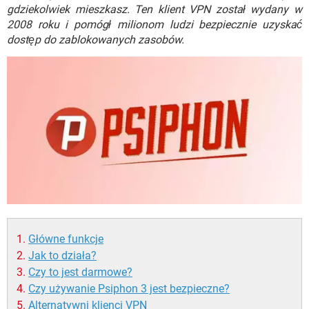
WINDOWS 10
gdziekolwiek mieszkasz. Ten klient VPN został wydany w
2008 roku i pomógł milionom ludzi bezpiecznie uzyskać
dostęp do zablokowanych zasobów.
Główne funkcje
Jak to działa?
Czy to jest darmowe?
Czy używanie Psiphon 3 jest bezpieczne?
Alternatywni klienci VPN