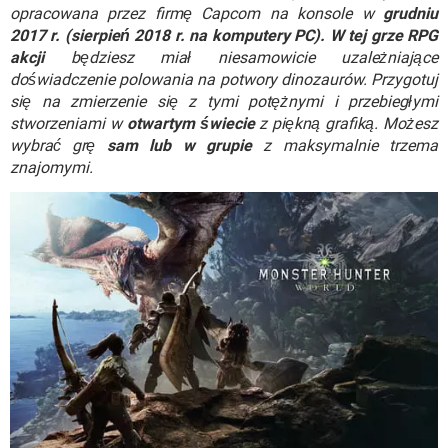
WINDOWS 10
opracowana przez firmę Capcom na konsole w
grudniu
2017 r. (sierpień 2018 r. na komputery PC). W tej grze RPG
akcji
będziesz miał niesamowicie uzależniające
doświadczenie polowania na potwory dinozaurów. Przygotuj
się na zmierzenie się z tymi potężnymi i przebiegłymi
stworzeniami w
otwartym świecie
z piękną grafiką. Możesz
wybrać grę
sam lub w grupie
z maksymalnie trzema
znajomymi.