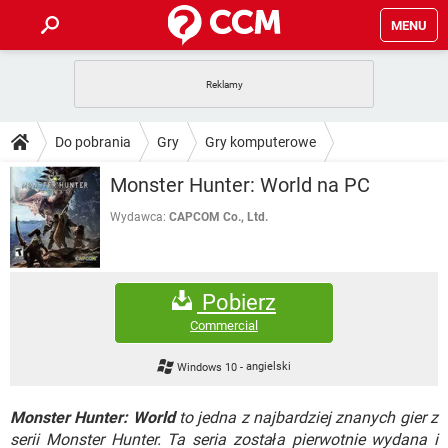
MENU
STRONA GŁÓWNA
YOUTUBE
TIKTOK
PORADY
Do pobrania
Gry
Gry komputerowe
GRY
WHATSAPP
PlayStation
TIKTOK
DO POBRANIA
Monster Hunter: World na PC
SPOTIFY
NETFLIX
GRY
WHATSAPP
INSTAGRAM
ANDROID
FACEBOOK
TIKTOK
Wydawca:
CAPCOM Co., Ltd.
FORUM
SPOTIFY
NETFLIX
WINDOWS 10
GRY
WHATSAPP
INSTAGRAM
COVID-19
FACEBOOK
TIKTOK
ARTYKUŁY
IOS
NETFLIX
Pobierz
WINDOWS 10
GRY
WHATSAPP
INSTAGRAM
COVID-19
FACEBOOK
TIKTOK
Commercial
SPOTIFY
NETFLIX
WINDOWS 10
GRY
WHATSAPP
Windows 10
-
angielski
INSTAGRAM
FACEBOOK
SPOTIFY
NETFLIX
WINDOWS 10
Monster Hunter: World
to jedna z najbardziej znanych gier z
INSTAGRAM
FACEBOOK
serii Monster Hunter. Ta seria została pierwotnie wydana i