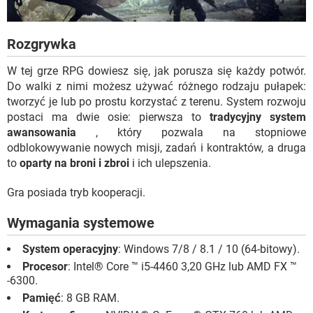
Rozgrywka
W tej grze RPG dowiesz się, jak porusza się każdy potwór.
Do walki z nimi możesz używać różnego rodzaju pułapek:
tworzyć je lub po prostu korzystać z terenu. System rozwoju
postaci ma dwie osie: pierwsza to
tradycyjny system
awansowania
, który pozwala na stopniowe
odblokowywanie nowych misji, zadań i kontraktów, a druga
to
oparty na broni i zbroi
i ich ulepszenia.
Gra posiada tryb kooperacji.
Wymagania systemowe
System operacyjny
: Windows 7/8 / 8.1 / 10 (64-bitowy).
Procesor
: Intel® Core ™ i5-4460 3,20 GHz lub AMD FX ™
-6300.
Pamięć
: 8 GB RAM.