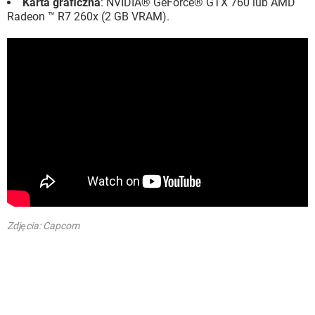
Karta graficzna
: NVIDIA® GeForce® GTX 760 lub AMD
Radeon ™ R7 260x (2 GB VRAM).
Zdjęcia: Capcom