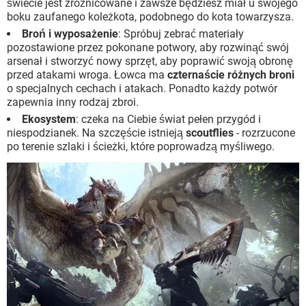
świecie jest zróżnicowane i zawsze będziesz miał u swojego
boku zaufanego koleżkota, podobnego do kota towarzysza.
Broń i wyposażenie
: Spróbuj zebrać materiały
pozostawione przez pokonane potwory, aby rozwinąć swój
arsenał i stworzyć nowy sprzęt, aby poprawić swoją obronę
przed atakami wroga. Łowca ma
czternaście różnych broni
o specjalnych cechach i atakach. Ponadto każdy potwór
zapewnia inny rodzaj zbroi.
Ekosystem
: czeka na Ciebie świat pełen przygód i
niespodzianek. Na szczęście istnieją
scoutflies
- rozrzucone
po terenie szlaki i ścieżki, które poprowadzą myśliwego.